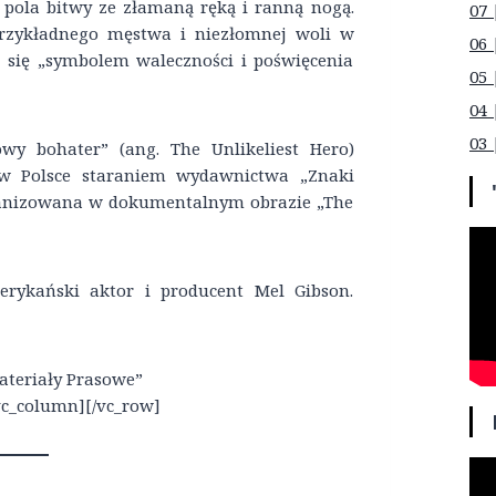
z pola bitwy ze złamaną ręką i ranną nogą.
07 
rzykładnego męstwa i niezłomnej woli w
06 
c się „symbolem waleczności i poświęcenia
05 
04 
03 
wy bohater” (ang. The Unlikeliest Hero)
 w Polsce staraniem wydawnictwa „Znaki
ekranizowana w dokumentalnym obrazie „The
rykański aktor i producent Mel Gibson.
Materiały Prasowe”
/vc_column][/vc_row]