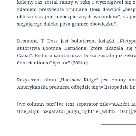
kolejny raz został ranny w rękę i wyczołgiwał się 
Zdaniem prezydenta Trumana Doss dowiódł „bezp
obliczu skrajnie niebezpiecznych warunków”, stają
sięgającego daleko poza granice obowiązku”.
Desmond T. Doss jest bohaterem książki „Nietypo
autorstwa Bootona Herndona, która ukazała się
Czasu”. Historia sanitariusza Dossa została już z
Conscientious Objector” (2004 r.)
Reżyserem filmu „Hacksaw Ridge” jest znany ame
Amerykańska premiera odbędzie się w listopadzie br.
[/vc_column_text][vc_text_separator title=”AAI; fot. 
title_align=”separator_align_right” el_width=”100″][