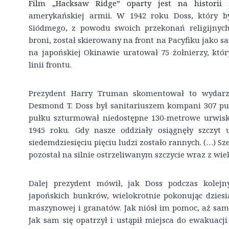
Film „Hacksaw Ridge” oparty jest na historii
amerykańskiej armii. W 1942 roku Doss, który 
Siódmego, z powodu swoich przekonań religijny
broni, został skierowany na front na Pacyfiku jako s
na japońskiej Okinawie uratował 75 żołnierzy, któ
linii frontu.
Prezydent Harry Truman skomentował to wydarz
Desmond T. Doss był sanitariuszem kompani 307 pułk
pułku szturmował niedostępne 130-metrowe urwisk
1945 roku. Gdy nasze oddziały osiągnęły szczyt
siedemdziesięciu pięciu ludzi zostało rannych. (…) S
pozostał na silnie ostrzeliwanym szczycie wraz z wie
Dalej prezydent mówił, jak Doss podczas kolej
japońskich bunkrów, wielokrotnie pokonując dziesi
maszynowej i granatów. Jak niósł im pomoc, aż sam 
Jak sam się opatrzył i ustąpił miejsca do ewakuacj