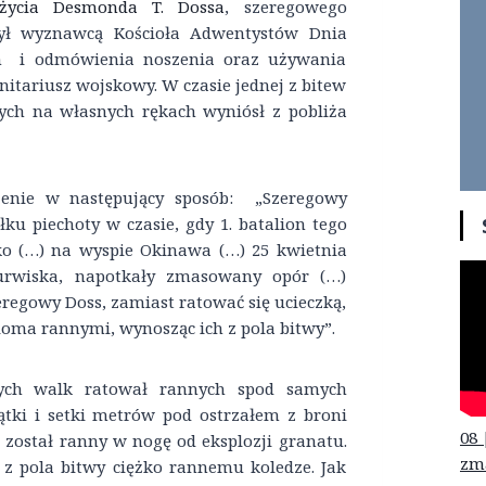
 życia Desmonda T. Dossa
, szeregowego
był wyznawcą Kościoła Adwentystów Dnia
ch i odmówienia noszenia oraz używania
anitariusz wojskowy. W czasie jednej z bitew
rych na własnych rękach wyniósł z pobliża
enie w następujący sposób: „Szeregowy
u piechoty w czasie, gdy 1. batalion tego
o (…) na wyspie Okinawa (…) 25 kwietnia
 urwiska, napotkały zmasowany opór (…)
zeregowy Doss, zamiast ratować się ucieczką,
loma rannymi, wynosząc ich z pola bitwy”.
nych walk ratował rannych spod samych
ątki i setki metrów pod ostrzałem z broni
08 
został ranny w nogę od eksplozji granatu.
zm
i z pola bitwy ciężko rannemu koledze. Jak