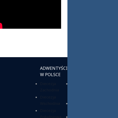
ADWENTYŚCI
INSTYTUCJE
W POLSCE
KOŚCIELNE
Diecezja
Chrześcijańska
Zachodnia
Służba
Charytatywna
Diecezja
Wschodnia
Fundacja ADRA
Polska
Diecezja
Południowa
Hope Media