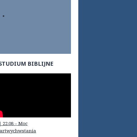
STUDIUM BIBLIJNE
| 22.08 – Moc
artwychwstania