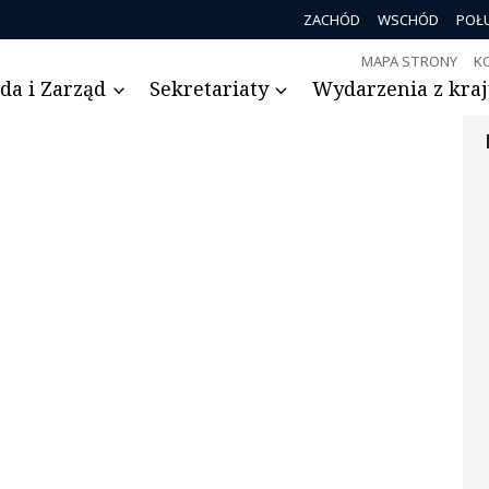
ZACHÓD
WSCHÓD
POŁ
MAPA STRONY
K
da i Zarząd
Sekretariaty
Wydarzenia z kraju