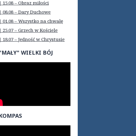
| 15.08 – Obraz miłości
| 08.08 – Dary Duchowe
| 01.08 – Wszystko na chwałę
| 25.07 – Grzech w Kościele
| 18.07 – Jedność w Chrystusie
"MAŁY" WIELKI BÓJ
KOMPAS