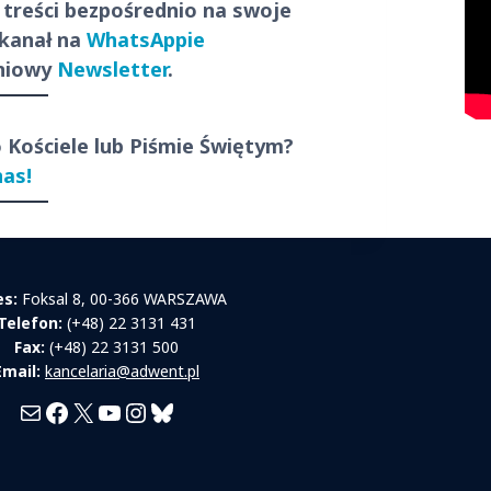
 treści
bezpośrednio
na swoje
 kanał na
WhatsAppie
dniowy
Newsletter
.
o Kościele lub Piśmie Świętym?
nas!
es:
Foksal 8, 00-366 WARSZAWA
Telefon:
(+48) 22 3131 431
Fax:
(+48) 22 3131 500
Email:
kancelaria@adwent.pl
Mail
Facebook
X
YouTube
Instagram
Bluesky