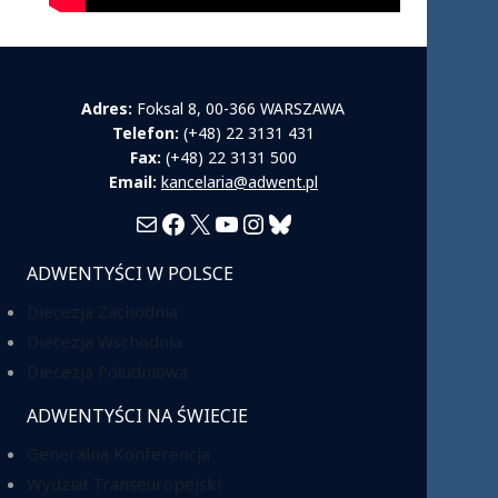
Adres:
Foksal 8, 00-366 WARSZAWA
Telefon:
(+48) 22 3131 431
Fax:
(+48) 22 3131 500
Email:
kancelaria@adwent.pl
Mail
Facebook
X
YouTube
Instagram
Bluesky
ADWENTYŚCI W POLSCE
Diecezja Zachodnia
Diecezja Wschodnia
Diecezja Południowa
ADWENTYŚCI NA ŚWIECIE
Generalna Konferencja
Wydział Transeuropejski