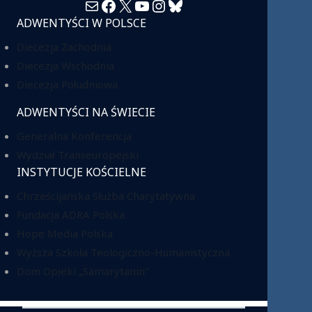
Mail
Facebook
X
YouTube
Instagram
Bluesky
ADWENTYŚCI W POLSCE
Diecezja Zachodnia
Diecezja Wschodnia
Diecezja Południowa
ADWENTYŚCI NA ŚWIECIE
Generalna Konferencja
Wydział Transeuropejski
INSTYTUCJE KOŚCIELNE
Chrześcijańska Służba Charytatywna
Fundacja ADRA Polska
Hope Media Polska
Wyższa Szkoła Teologiczno-Humanistyczna
Dom Opieki „Samarytanin”