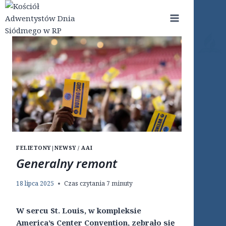
Przejdź
do
treści
FELIETONY
|
NEWSY / AAI
Generalny remont
18 lipca 2025
Czas czytania
7
minuty
W sercu St. Louis, w kompleksie
America’s Center Convention, zebrało się