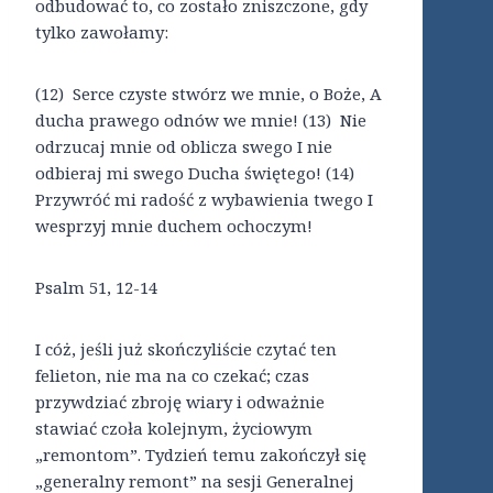
odbudować to, co zostało zniszczone, gdy
tylko zawołamy:
(12) Serce czyste stwórz we mnie, o Boże, A
ducha prawego odnów we mnie! (13) Nie
odrzucaj mnie od oblicza swego I nie
odbieraj mi swego Ducha świętego! (14)
Przywróć mi radość z wybawienia twego I
wesprzyj mnie duchem ochoczym!
Psalm 51, 12-14
I cóż, jeśli już skończyliście czytać ten
felieton, nie ma na co czekać; czas
przywdziać zbroję wiary i odważnie
stawiać czoła kolejnym, życiowym
„remontom”. Tydzień temu zakończył się
„generalny remont” na sesji Generalnej