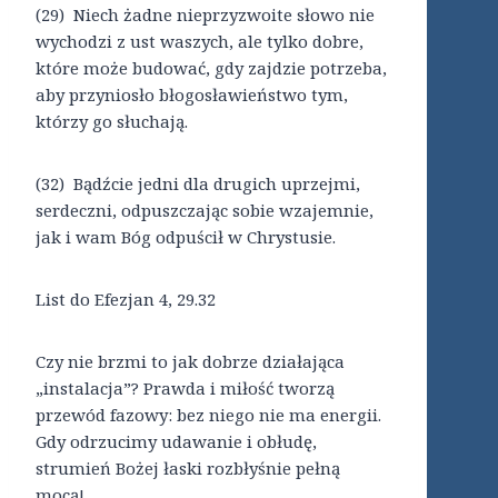
(29) Niech żadne nieprzyzwoite słowo nie
wychodzi z ust waszych, ale tylko dobre,
które może budować, gdy zajdzie potrzeba,
aby przyniosło błogosławieństwo tym,
którzy go słuchają.
(32) Bądźcie jedni dla drugich uprzejmi,
serdeczni, odpuszczając sobie wzajemnie,
jak i wam Bóg odpuścił w Chrystusie.
List do Efezjan 4, 29.32
Czy nie brzmi to jak dobrze działająca
„instalacja”? Prawda i miłość tworzą
przewód fazowy: bez niego nie ma energii.
Gdy odrzucimy udawanie i obłudę,
strumień Bożej łaski rozbłyśnie pełną
mocą!