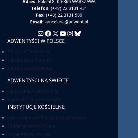
Adres:
Foksal 8, 00-366 WARSZAWA
Telefon:
(+48) 22 3131 431
Fax:
(+48) 22 3131 500
Email:
kancelaria@adwent.pl
Mail
Facebook
X
YouTube
Instagram
Bluesky
ADWENTYŚCI W POLSCE
Diecezja Zachodnia
Diecezja Wschodnia
Diecezja Południowa
ADWENTYŚCI NA ŚWIECIE
Generalna Konferencja
Wydział Transeuropejski
INSTYTUCJE KOŚCIELNE
Chrześcijańska Służba Charytatywna
Fundacja ADRA Polska
Hope Media Polska