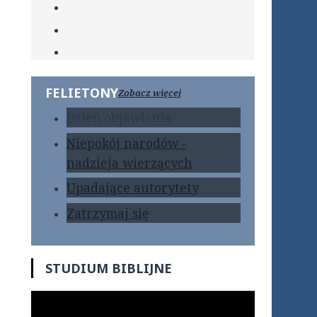
FELIETONY
Zobacz więcej
Dzień objawienia
Niepokój narodów -
nadzieja wierzących
Upadające autorytety
Zatrzymaj się
STUDIUM BIBLIJNE