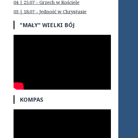
04 | 25.07 – Grzech w Kościele
03 | 18.07 – Jedność w Chrystusie
"MAŁY" WIELKI BÓJ
KOMPAS