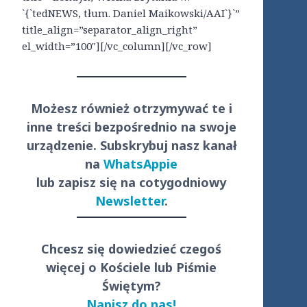
`{`tedNEWS, tłum. Daniel Maikowski/AAI`}`”
title_align=”separator_align_right”
el_width=”100″][/vc_column][/vc_row]
Możesz również otrzymywać te i
inne treści
bezpośrednio
na swoje
urządzenie. Subskrybuj nasz kanał
na
WhatsAppie
lub zapisz się na cotygodniowy
Newsletter
.
Chcesz się dowiedzieć czegoś
więcej o Kościele lub Piśmie
Świętym?
Napisz do nas!