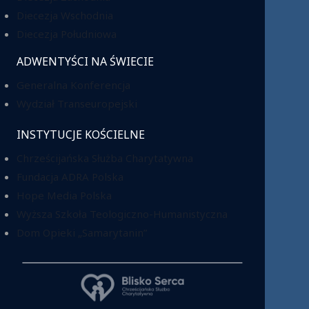
Diecezja Wschodnia
Diecezja Południowa
ADWENTYŚCI NA ŚWIECIE
Generalna Konferencja
Wydział Transeuropejski
INSTYTUCJE KOŚCIELNE
Chrześcijańska Służba Charytatywna
Fundacja ADRA Polska
Hope Media Polska
Wyższa Szkoła Teologiczno-Humanistyczna
Dom Opieki „Samarytanin”