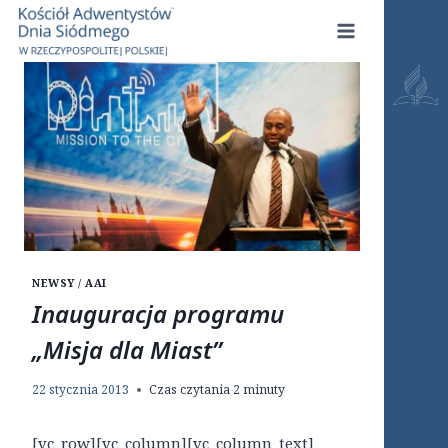
Przejdź
do
treści
NEWSY / AAI
Inauguracja programu
„Misja dla Miast”
22 stycznia 2013
Czas czytania
2
minuty
[vc_row][vc_column][vc_column_text]