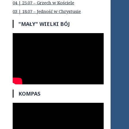
04 | 25.07 – Grzech w Kościele
03 | 18.07 – Jedność w Chrystusie
"MAŁY" WIELKI BÓJ
KOMPAS