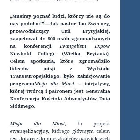
„Musimy poznać ludzi, którzy nie są do
nas podobni!” – tak pastor Ian Sweeney,
przewodniczący Unii Brytyjskiej,
zaapelował do 800 osób zgromadzonych
na konferencji
Evangelism Expo
w
Newbold College (Wielka Brytania).
Celem spotkania, które zgromadziło
liderów misji z Wydziału
Transeuropejskiego, było zainicjowanie
programu
Misja dla Miast
– inicjatywy,
której twórcą i patronem jest Generalna
Konferencja Kościoła Adwentystów Dnia
Siódmego.
Misja dla Miast,
to projekt
ewangelizacyjny, którego głównym celem
jest dotarcie do mieszkańców największych