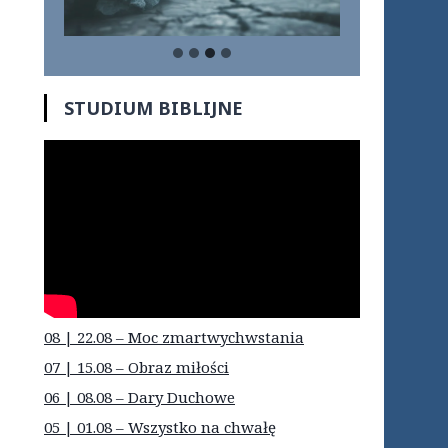
STUDIUM BIBLIJNE
08 | 22.08 – Moc zmartwychwstania
07 | 15.08 – Obraz miłości
06 | 08.08 – Dary Duchowe
05 | 01.08 – Wszystko na chwałę