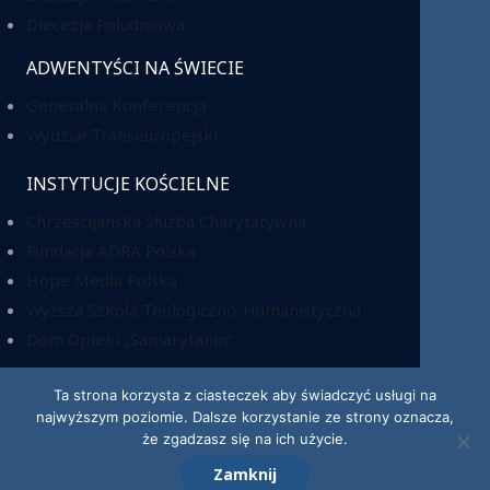
Diecezja Południowa
ADWENTYŚCI NA ŚWIECIE
Generalna Konferencja
Wydział Transeuropejski
INSTYTUCJE KOŚCIELNE
Chrześcijańska Służba Charytatywna
Fundacja ADRA Polska
Hope Media Polska
Wyższa Szkoła Teologiczno-Humanistyczna
Dom Opieki „Samarytanin”
Ta strona korzysta z ciasteczek aby świadczyć usługi na
najwyższym poziomie. Dalsze korzystanie ze strony oznacza,
KRS: 0000220518
że zgadzasz się na ich użycie.
Zamknij