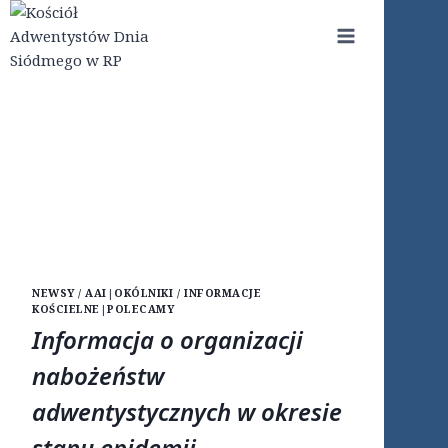
Przejdź
do
treści
NEWSY / AAI
|
OKÓLNIKI / INFORMACJE
KOŚCIELNE
|
POLECAMY
Informacja o organizacji
nabożeństw
adwentystycznych w okresie
stanu epidemii