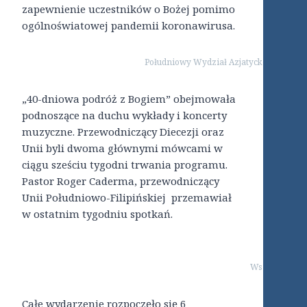
zapewnienie uczestników o Bożej pomimo
ogólnoświatowej pandemii koronawirusa.
Południowy Wydział Azjatycko-Pacyficzn
„40-dniowa podróż z Bogiem” obejmowała
podnoszące na duchu wykłady i koncerty
muzyczne. Przewodniczący Diecezji oraz
Unii byli dwoma głównymi mówcami w
ciągu sześciu tygodni trwania programu.
Pastor Roger Caderma, przewodniczący
Unii Południowo-Filipińskiej przemawiał
w ostatnim tygodniu spotkań.
Wszystkie wyk
Całe wydarzenie rozpoczęło się 6