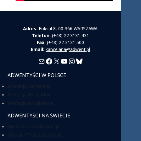
Adres:
Foksal 8, 00-366 WARSZAWA
Telefon:
(+48) 22 3131 431
Fax:
(+48) 22 3131 500
Email:
kancelaria@adwent.pl
Mail
Facebook
X
YouTube
Instagram
Bluesky
ADWENTYŚCI W POLSCE
Diecezja Zachodnia
Diecezja Wschodnia
Diecezja Południowa
ADWENTYŚCI NA ŚWIECIE
Generalna Konferencja
Wydział Transeuropejski