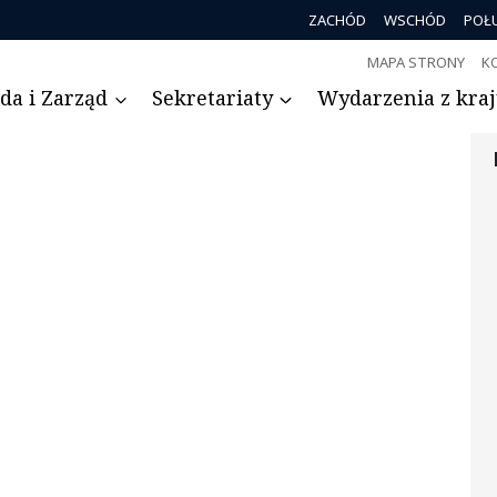
ZACHÓD
WSCHÓD
POŁ
MAPA STRONY
K
da i Zarząd
Sekretariaty
Wydarzenia z kraju