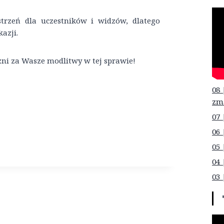
strzeń dla uczestników i widzów, dlatego
azji.
zni za Wasze modlitwy w tej sprawie!
08 
zm
07 
06 
05 
04 
03 