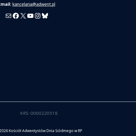
Email:
kancelaria@adwent.pl
Mail
Facebook
X
YouTube
Instagram
Bluesky
KRS: 0000220518
2026 Kościół Adwentystów Dnia Siódmego w RP