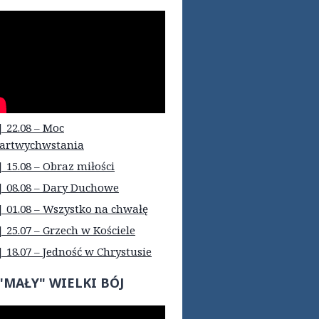
| 22.08 – Moc
artwychwstania
| 15.08 – Obraz miłości
| 08.08 – Dary Duchowe
| 01.08 – Wszystko na chwałę
| 25.07 – Grzech w Kościele
| 18.07 – Jedność w Chrystusie
"MAŁY" WIELKI BÓJ