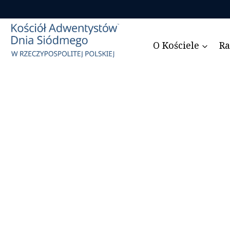
Przejdź
do
treści
O Kościele
Ra