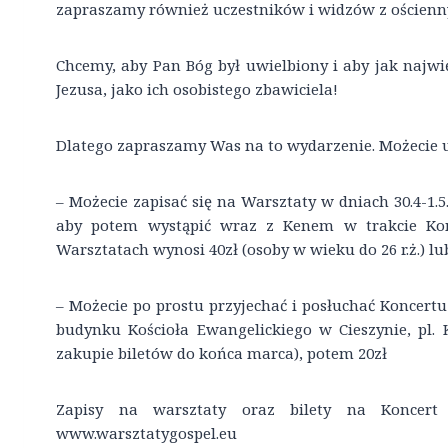
zapraszamy również uczestników i widzów z ościennyc
Chcemy, aby Pan Bóg był uwielbiony i aby jak najw
Jezusa, jako ich osobistego zbawiciela!
Dlatego zapraszamy Was na to wydarzenie. Możecie u
– Możecie zapisać się na Warsztaty w dniach 30.4-1
aby potem wystąpić wraz z Kenem w trakcie Kon
Warsztatach wynosi 40zł (osoby w wieku do 26 r.ż.) lub 
– Możecie po prostu przyjechać i posłuchać Koncertu
budynku Kościoła Ewangelickiego w Cieszynie, pl. K
zakupie biletów do końca marca), potem 20zł
Zapisy na warsztaty oraz bilety na Koncert
www.warsztatygospel.eu