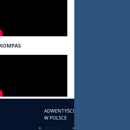
KOMPAS
ADWENTYŚCI
INSTYTUCJE
W POLSCE
KOŚCIELNE
Diecezja
Chrześcijańska