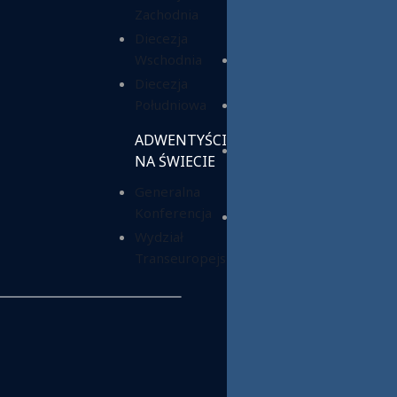
Zachodnia
Służba
Charytatywna
Diecezja
Wschodnia
Fundacja ADRA
Polska
Diecezja
Południowa
Hope Media
Polska
ADWENTYŚCI
Wyższa Szkoła
NA ŚWIECIE
Teologiczno-
Generalna
Humanistyczna
Konferencja
Dom Opieki
Wydział
„Samarytanin”
Transeuropejski