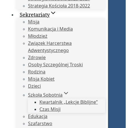
Strategia Kościoła 2018-2022
Sekretariaty
Misja
Komunikacja i Media
Młodzież
Związek Harcerstwa
Adwentystycznego
Zdrowie
Osoby Szczególnej Troski
Rodzina
Misja Kobiet
Dzieci
Szkoła Sobotnia
Kwartalnik „Lekcje Biblijne”
Czas Misji
Edukacja
Szafarstwo