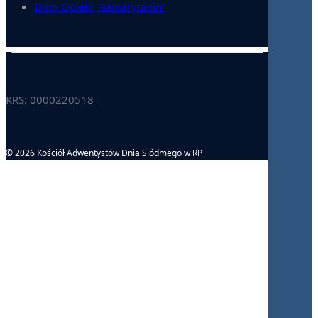
Dom Opieki „Samarytanin”
KRS: 0000220518
© 2026 Kościół Adwentystów Dnia Siódmego w RP