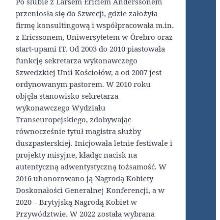
Po ślubie z Larsem Ericiem Anderssonem
przeniosła się do Szwecji, gdzie założyła
firmę konsultingową i współpracowała m.in.
z Ericssonem, Uniwersytetem w Örebro oraz
start-upami IT. Od 2003 do 2010 piastowała
funkcję sekretarza wykonawczego
Szwedzkiej Unii Kościołów, a od 2007 jest
ordynowanym pastorem. W 2010 roku
objęła stanowisko sekretarza
wykonawczego Wydziału
Transeuropejskiego, zdobywając
równocześnie tytuł magistra służby
duszpasterskiej. Inicjowała letnie festiwale i
projekty misyjne, kładąc nacisk na
autentyczną adwentystyczną tożsamość. W
2016 uhonorowano ją Nagrodą Kobiety
Doskonałości Generalnej Konferencji, a w
2020 – Brytyjską Nagrodą Kobiet w
Przywództwie. W 2022 została wybrana