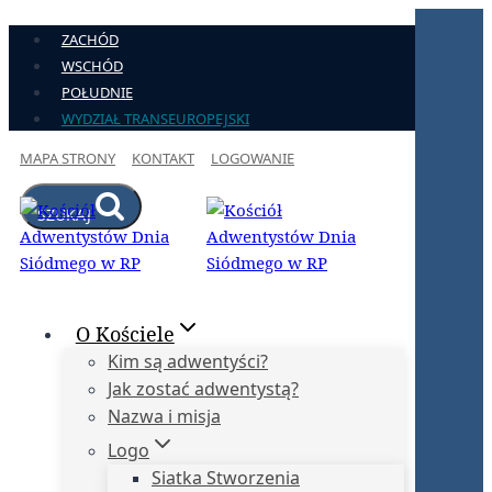
Przejdź
ZACHÓD
do
WSCHÓD
treści
POŁUDNIE
WYDZIAŁ TRANSEUROPEJSKI
MAPA STRONY
KONTAKT
LOGOWANIE
SZUKAJ
O Kościele
Kim są adwentyści?
Jak zostać adwentystą?
Nazwa i misja
Logo
Siatka Stworzenia