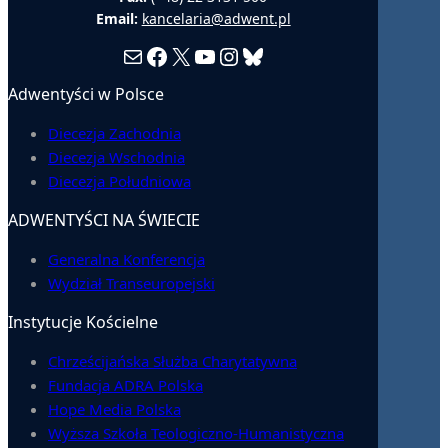
Email:
kancelaria@adwent.pl
Mail
Facebook
X
YouTube
Instagram
Bluesky
Adwentyści w Polsce
Diecezja Zachodnia
Diecezja Wschodnia
Diecezja Południowa
ADWENTYŚCI NA ŚWIECIE
Generalna Konferencja
Wydział Transeuropejski
Instytucje Kościelne
Chrześcijańska Służba Charytatywna
Fundacja ADRA Polska
Hope Media Polska
Wyższa Szkoła Teologiczno-Humanistyczna