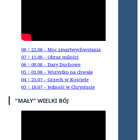
08 | 22.08 – Moc zmartwychwstania
07 | 15.08 – Obraz miłości
06 | 08.08 – Dary Duchowe
05 | 01.08 – Wszystko na chwałę
04 | 25.07 – Grzech w Kościele
03 | 18.07 – Jedność w Chrystusie
"MAŁY" WIELKI BÓJ