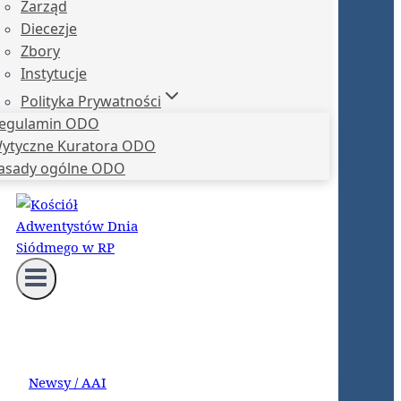
Zarząd
Diecezje
Zbory
Instytucje
Polityka Prywatności
egulamin ODO
ytyczne Kuratora ODO
asady ogólne ODO
Newsy / AAI