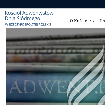
Przejdź
do
treści
O Kościele
Ra