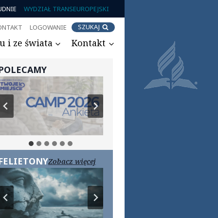
UDNIE
WYDZIAŁ TRANSEUROPEJSKI
SZUKAJ
ONTAKT
LOGOWANIE
 i ze świata
Kontakt
POLECAMY
FELIETONY
Zobacz więcej