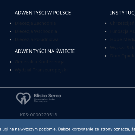
ADWENTYŚCI W POLSCE
INSTYTUC
Diecezja Zachodnia
Chrześcijań
Diecezja Wschodnia
Fundacja A
Diecezja Południowa
Hope Media
Wyższa Szk
ADWENTYŚCI NA ŚWIECIE
Dom Opieki
Generalna Konferencja
Wydział Transeuropejski
KRS: 0000220518
sługi na najwyższym poziomie. Dalsze korzystanie ze strony oznacza, że
2026 Kościół Adwentystów Dnia Siódmego w RP