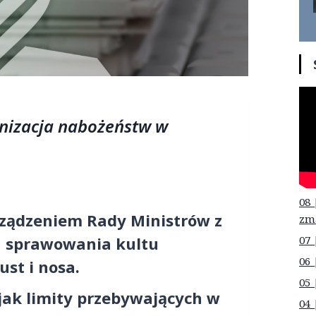
anizacja nabożeństw w
08 
rządzeniem Rady Ministrów z
zm
07 
h sprawowania kultu
06 
ust i nosa.
05 
jak limity przebywających w
04 