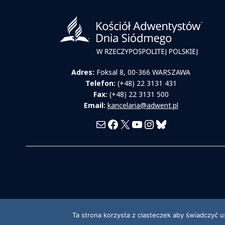
Adres:
Foksal 8, 00-366 WARSZAWA
Telefon:
(+48) 22 3131 431
Fax:
(+48) 22 3131 500
Email:
kancelaria@adwent.pl
Mail
Facebook
X
YouTube
Instagram
Bluesky
Ta strona korzysta z ciasteczek aby świadczyć u
© 