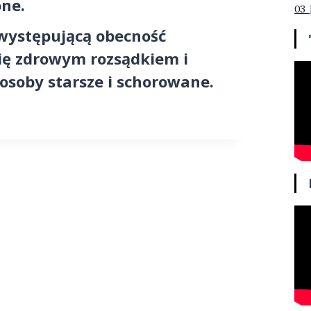
one.
03 
 występującą obecność
ię zdrowym rozsądkiem i
 osoby starsze i schorowane.