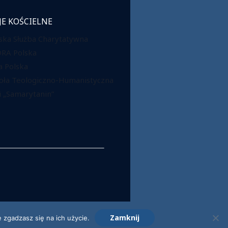
JE KOŚCIELNE
ska Służba Charytatywna
DRA Polska
 Polska
oła Teologiczno-Humanistyczna
 „Samarytanin”
Zamknij
 zgadzasz się na ich użycie.