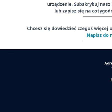
urządzenie. Subskrybuj nasz
lub zapisz się na cotygo
Chcesz się dowiedzieć czegoś więcej 
Napisz do 
Adr