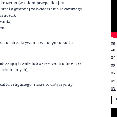
 krążenia (w takim przypadku jest
 straży gminnej zaświadczenia lekarskiego
zności);
wania;
ym.
akazu ich zakrywania w budynku kultu
08 
zm
07 
dczającą trwale lub okresowo trudności w
06 
łuchoniemych);
05 
04 
ltu religijnego (może to dotyczyć np.
03 