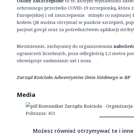
Osoby zaszczepione
to te, którym wystawiono zaśw
ochronnego przeciwko COVID-19 szczepionką, która z
Europejskiej i od zaszczepienia minęło co najmniej 1
kodem QR można otrzymać w punkcie szczepień, popr
pacjent.gov.pl oraz za pośrednictwem aplikacji mOby
Niezmiennie, zachęcamy do organizowania
nabożeń
ograniczeń liczebnych, poza odległością 1,5 metra po
obowiązuje zasłanianie ust i nosa.
Zarząd Kościoła Adwentystów Dnia Siódmego w RP
Media
Komunikat Zarządu Kościoła - Organizacj
Pobrania:
451
Możesz również otrzymywać te i inne