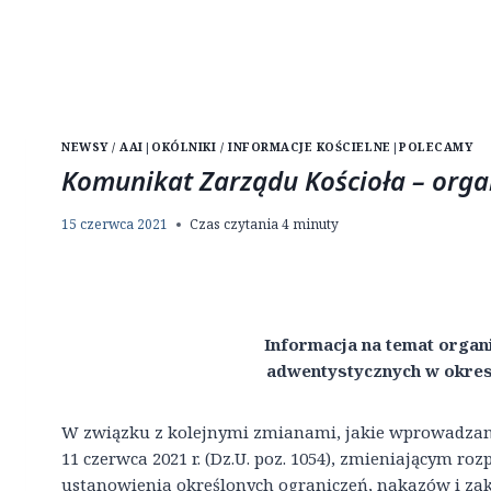
NEWSY / AAI
|
OKÓLNIKI / INFORMACJE KOŚCIELNE
|
POLECAMY
Komunikat Zarządu Kościoła – org
15 czerwca 2021
Czas czytania
4
minuty
Informacja na temat organ
adwentystycznych w okres
W związku z kolejnymi zmianami, jakie wprowadzan
11 czerwca 2021 r. (Dz.U. poz. 1054), zmieniającym ro
ustanowienia określonych ograniczeń, nakazów i za