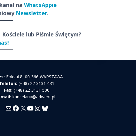
 kanał na
WhatsAppie
dniowy
Newsletter
.
o Kościele lub Piśmie Świętym?
nas!
es:
Foksal 8, 00-366 WARSZAWA
Telefon:
(+48) 22 3131 431
Fax:
(+48) 22 3131 500
Email:
kancelaria@adwent.pl
Mail
Facebook
X
YouTube
Instagram
Bluesky