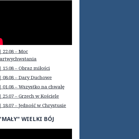
| 22.08 – Moc
artwychwstania
| 15.08 – Obraz miłości
| 08.08 – Dary Duchowe
| 01.08 – Wszystko na chwałę
| 25.07 – Grzech w Kościele
| 18.07 – Jedność w Chrystusie
"MAŁY" WIELKI BÓJ