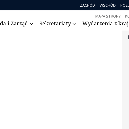
ZACHÓD
WSCHÓD
POŁ
MAPA STRONY
K
da i Zarząd
Sekretariaty
Wydarzenia z kraju