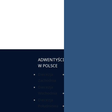
ADWENTYŚCI
INSTYTUCJE
W POLSCE
KOŚCIELNE
Diecezja
Chrześcijańska
Zachodnia
Służba
Charytatywna
Diecezja
Wschodnia
Fundacja ADRA
Polska
Diecezja
Południowa
Hope Media
Polska