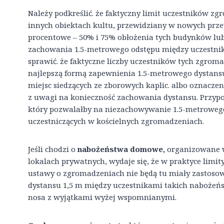
Należy podkreślić. że faktyczny limit uczestników z
innych obiektach kultu, przewidziany w nowych przep
procentowe – 50% i 75% obłożenia tych budynków lub
zachowania 1.5-metrowego odstępu między uczestni
sprawić. że faktyczne liczby uczestników tych zgroma
najlepszą formą zapewnienia 1.5-metrowego dystansu 
miejsc siedzących ze zborowych kaplic. albo oznaczeni
z uwagi na konieczność zachowania dystansu. Przypo
który pozwalałby na niezachowywanie 1.5-metrowego
uczestniczących w kościelnych zgromadzeniach.
Jeśli chodzi o
nabożeństwa domowe,
organizowane w
lokalach prywatnych, wydaje się, że w praktyce limi
ustawy o zgromadzeniach nie będą tu miały zastos
dystansu 1,5 m między uczestnikami takich nabożeń
nosa z wyjątkami wyżej wspomnianymi.