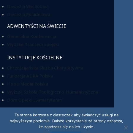
Diecezja Wschodnia
Diecezja Południowa
ADWENTYŚCI NA ŚWIECIE
Generalna Konferencja
Wydział Transeuropejski
INSTYTUCJE KOŚCIELNE
Chrześcijańska Służba Charytatywna
Fundacja ADRA Polska
Hope Media Polska
Wyższa Szkoła Teologiczno-Humanistyczna
Dom Opieki „Samarytanin”
Ta strona korzysta z ciasteczek aby świadczyć usługi na
najwyższym poziomie. Dalsze korzystanie ze strony oznacza,
KRS: 0000220518
że zgadzasz się na ich użycie.