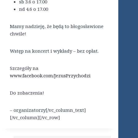
sb 3.6 o 17.00
nd 4.6 o 17.00
Mamy nadzieję, że będą to błogosławione
chwile!
Wstęp na koncert i wykłady – bez opłat.
Szczegóły na
www.facebook.com/JezusPrzychodzi
Do zobaczenia!
– organizatorzy[/vc_column_text]
[/vc_column][/vc_row]