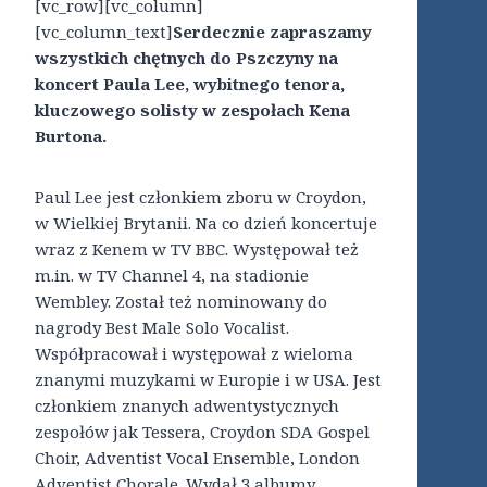
[vc_row][vc_column]
[vc_column_text]
Serdecznie zapraszamy
wszystkich chętnych do Pszczyny na
koncert Paula Lee, wybitnego tenora,
kluczowego solisty w zespołach Kena
Burtona.
Paul Lee jest członkiem zboru w Croydon,
w Wielkiej Brytanii. Na co dzień koncertuje
wraz z Kenem w TV BBC. Występował też
m.in. w TV Channel 4, na stadionie
Wembley. Został też nominowany do
nagrody Best Male Solo Vocalist.
Współpracował i występował z wieloma
znanymi muzykami w Europie i w USA. Jest
członkiem znanych adwentystycznych
zespołów jak Tessera, Croydon SDA Gospel
Choir, Adventist Vocal Ensemble, London
Adventist Chorale. Wydał 3 albumy