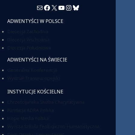
Mail
Facebook
X
YouTube
Instagram
Bluesky
ADWENTYŚCI W POLSCE
Diecezja Zachodnia
Diecezja Wschodnia
Diecezja Południowa
ADWENTYŚCI NA ŚWIECIE
Generalna Konferencja
Wydział Transeuropejski
INSTYTUCJE KOŚCIELNE
Chrześcijańska Służba Charytatywna
Fundacja ADRA Polska
Hope Media Polska
Wyższa Szkoła Teologiczno-Humanistyczna
Dom Opieki „Samarytanin”