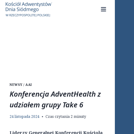
Przejdź
do
treści
NEWSY / AAI
Konferencja AdventHealth z
udziałem grupy Take 6
24 listopada 2024
Czas czytania
2
minuty
Liderzy Generalnej Konferencji Kościoła