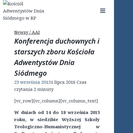
Przejdź
do
treści
Newsy / AAI
Konferencja duchownych i
starszych zboru Kościoła
Adwentystów Dnia
Siódmego
23 września 2013
1 lipca 2016
Czas
czytania
2
minuty
[vc_row][vc_column][vc_column_text]
W dniach od 14 do 18 września 2013
roku, w siedzibie Wyższej Szkoły
Teologiczno-Humanistycznej w