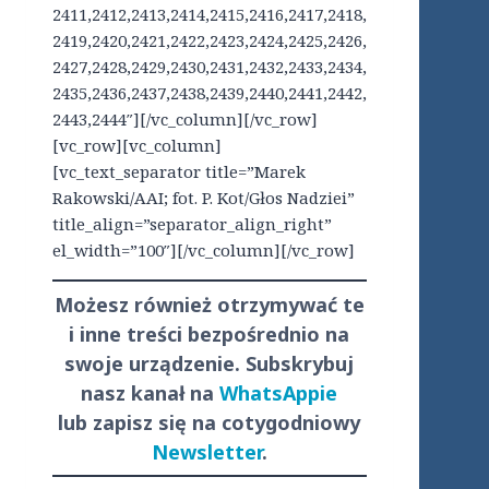
2411,2412,2413,2414,2415,2416,2417,2418,
2419,2420,2421,2422,2423,2424,2425,2426,
2427,2428,2429,2430,2431,2432,2433,2434,
2435,2436,2437,2438,2439,2440,2441,2442,
2443,2444″][/vc_column][/vc_row]
[vc_row][vc_column]
[vc_text_separator title=”Marek
Rakowski/AAI; fot. P. Kot/Głos Nadziei”
title_align=”separator_align_right”
el_width=”100″][/vc_column][/vc_row]
Możesz również otrzymywać te
i inne treści
bezpośrednio
na
swoje urządzenie. Subskrybuj
nasz kanał na
WhatsAppie
lub zapisz się na cotygodniowy
Newsletter
.