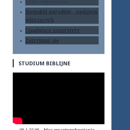
Dzień objawienia
Niepokój narodów - nadzieja
wierzących
Upadające autorytety
Zatrzymaj się
STUDIUM BIBLIJNE
08 | 22.08 – Moc zmartwychwstania