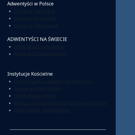
Adwentyści w Polsce
Diecezja Zachodnia
Diecezja Wschodnia
Diecezja Południowa
ADWENTYŚCI NA ŚWIECIE
Generalna Konferencja
Wydział Transeuropejski
Instytucje Kościelne
Chrześcijańska Służba Charytatywna
Fundacja ADRA Polska
Hope Media Polska
Wyższa Szkoła Teologiczno-Humanistyczna
Dom Opieki „Samarytanin”