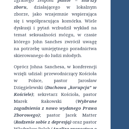
zgranego zespołu
pastor – starszy
zboru
, działającego w lokalnym
zborze, jako wzajemnie wspierająca
się i współpracująca komórka. Wiele
dyskusji i pytań wzbudził wykład na
temat seksualności mózgu, w czasie
którego John Sanches zwrócił uwagę
na potrzebę umiejętnego poradnictwa
skierowanego do ludzi młodych.
Oprócz Johna Sanchesa, w konferencji
wzięli udział: przewodniczący Kościoła
w Polsce, pastor Jarosław
Dzięgielewski (
Duchowa „korupcja” w
Kościele)
; sekretarz Kościoła, pastor
Marek Rakowski (
Wybrane
zagadnienia z nowo wydanego Prawa
Zborowego)
; pastor Jacek Matter
(
Radzenie sobie z depresją)
oraz pastor
Władysław Polok (
Analiza proroctwa o