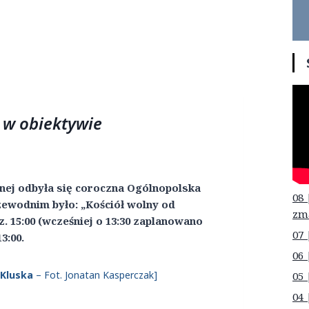
 w obiektywie
nej odbyła się coroczna Ogólnopolska
08 
zewodnim było: „Kościół wolny od
zm
 15:00 (wcześniej o 13:30 zaplanowano
07 
3:00.
06 
 Kluska
– Fot. Jonatan Kasperczak]
05 
04 