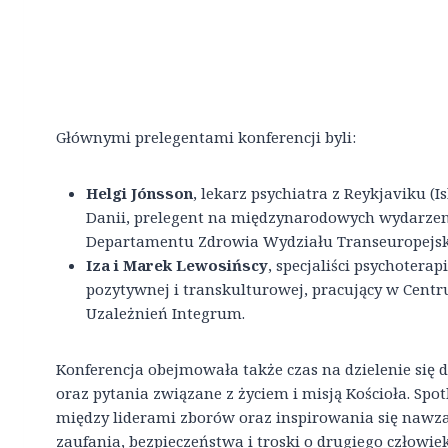
Głównymi prelegentami konferencji byli:
Helgi Jónsson
, lekarz psychiatra z Reykjaviku (Isl
Danii, prelegent na międzynarodowych wydarzen
Departamentu Zdrowia Wydziału Transeuropejski
Iza i Marek Lewosińscy
, specjaliści psychoterap
pozytywnej i transkulturowej, pracujący w Cent
Uzależnień Integrum.
Konferencja obejmowała także czas na dzielenie się 
oraz pytania związane z życiem i misją Kościoła. Spo
między liderami zborów oraz inspirowania się nawz
zaufania, bezpieczeństwa i troski o drugiego człowie