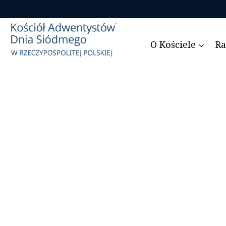
Przejdź
do
treści
O Kościele
Ra