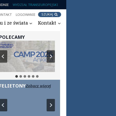
UDNIE
WYDZIAŁ TRANSEUROPEJSKI
SZUKAJ
ONTAKT
LOGOWANIE
 i ze świata
Kontakt
POLECAMY
FELIETONY
Zobacz więcej