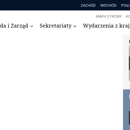
ZACHÓD
WSCHÓD
POŁ
MAPA STRONY
K
da i Zarząd
Sekretariaty
Wydarzenia z kraju