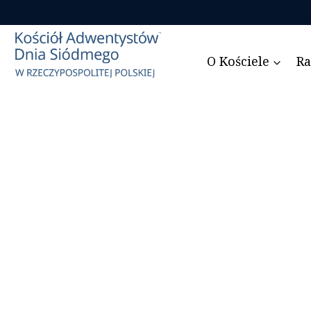
Przejdź
do
treści
O Kościele
Ra