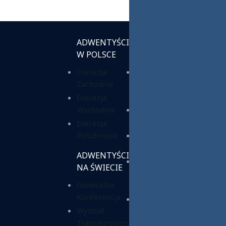
ADWENTYŚCI
INSTYTUCJE
W POLSCE
KOŚCIELNE
Diecezja
Chrześcijańska
Zachodnia
Służba
Charytatywna
Diecezja
Wschodnia
Fundacja ADRA
Polska
Diecezja
Południowa
Hope Media
Polska
ADWENTYŚCI
Wyższa Szkoła
NA ŚWIECIE
Teologiczno-
Generalna
Humanistyczna
Konferencja
Dom Opieki
Wydział
„Samarytanin”
Transeuropejski