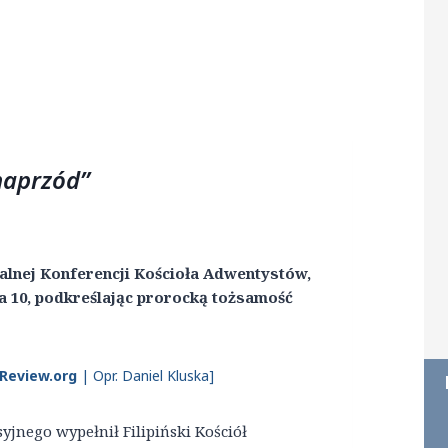
 naprzód”
lnej Konferencji Kościoła Adwentystów,
ia 10, podkreślając prorocką tożsamość
Review.org
| Opr. Daniel Kluska]
nego wypełnił Filipiński Kościół