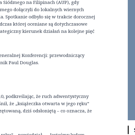
Siódmego na Filipinach (AUP), gdy
mego dołączyli do lokalnych wiernych
. Spotkanie odbyło się w trakcie dorocznej
odczas której oceniane są dotychczasowe
rategiczny kierunek działań na kolejne pięć
Generalnej Konferencji: przewodniczący
nik Paul Douglas.
0, podkreślając, że ruch adwentystyczny
nił, że „książeczka otwarta w jego ręku”
zętowaną, dziś odsłoniętą – co oznacza, że
 ręku” – powiedział. – „Jesteśmy ludem