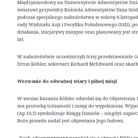
Międzynarodowy na Uniwersytecie Adwentystów Dnia 
światowi przywódcy Kościoła Adwentystów Dnia Siód
podczas specjalnego nabożeństwa w sobotę 8 listopada
rady Wydziału Azji i Pacyfiku Południowego (SSD), p
działania, inicjatywy misyjne oraz planowany jest st
lat.
W nabożeństwie uczestniczyli trzej przedstawiciele 
Erton Köhler, sekretarz Richard McEdward oraz skarb
Wezwanie do odważnej wiary i pilnej misji
W swoim kazaniu Köhler odwołał się do Objawienia 1
ma prorocką tożsamość i misję do wypełnienia. Wyjaś
(Ap 10,2) symbolizuje Księgę Daniela – niegdyś zapiec
Boża prawda nadal jest objawiana Jego ludowi.
„Ruch adwentystyczny narodził się z otwartą Biblią w