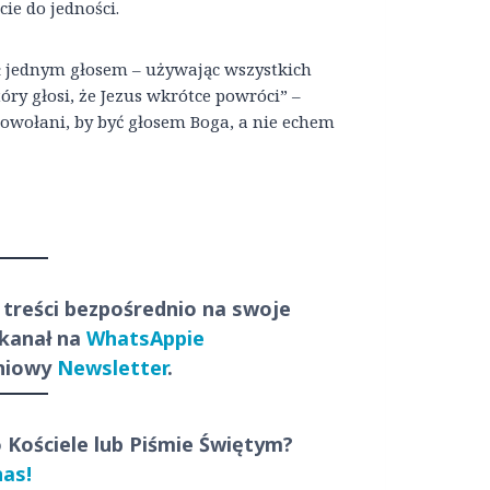
ie do jedności.
 jednym głosem – używając wszystkich
y głosi, że Jezus wkrótce powróci” –
 powołani, by być głosem Boga, a nie echem
 treści
bezpośrednio
na swoje
 kanał na
WhatsAppie
dniowy
Newsletter
.
o Kościele lub Piśmie Świętym?
nas!