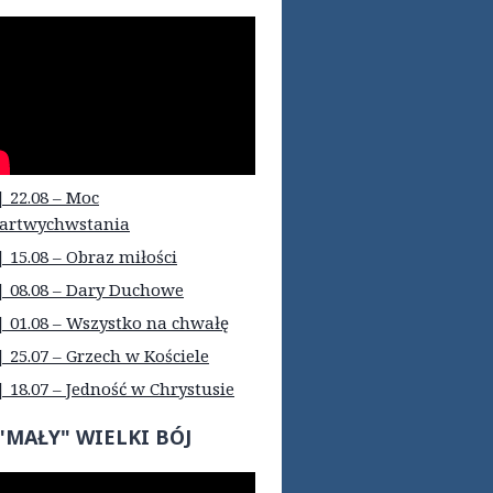
| 22.08 – Moc
artwychwstania
| 15.08 – Obraz miłości
| 08.08 – Dary Duchowe
| 01.08 – Wszystko na chwałę
| 25.07 – Grzech w Kościele
| 18.07 – Jedność w Chrystusie
"MAŁY" WIELKI BÓJ