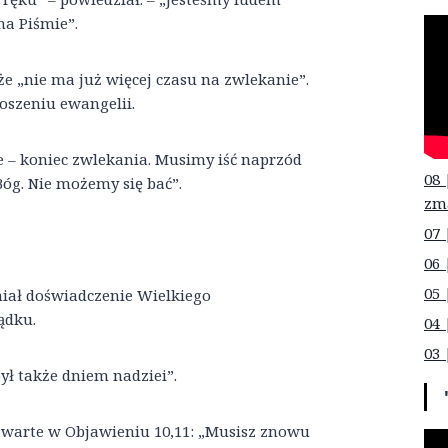
na Piśmie”.
e „nie ma już więcej czasu na zwlekanie”.
oszeniu ewangelii.
le – koniec zwlekania. Musimy iść naprzód
08 
Bóg. Nie możemy się bać”.
zm
07 
06 
05 
niał doświadczenie Wielkiego
ądku.
04 
03 
ył także dniem nadziei”.
zawarte w Objawieniu 10,11: „Musisz znowu