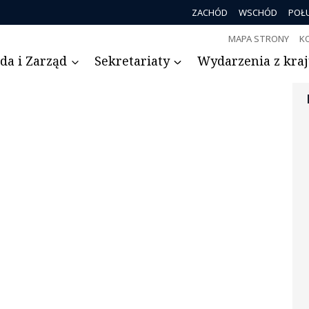
ZACHÓD
WSCHÓD
POŁ
MAPA STRONY
K
da i Zarząd
Sekretariaty
Wydarzenia z kraju