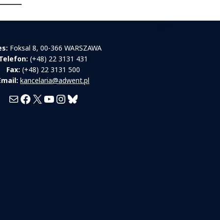
es:
Foksal 8, 00-366 WARSZAWA
Telefon:
(+48) 22 3131 431
Fax:
(+48) 22 3131 500
Email:
kancelaria@adwent.pl
Mail
Facebook
X
YouTube
Instagram
Bluesky