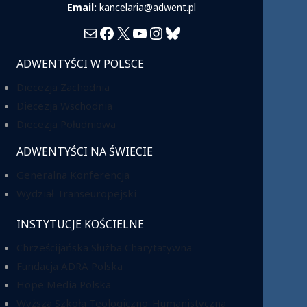
Email:
kancelaria@adwent.pl
Mail
Facebook
X
YouTube
Instagram
Bluesky
ADWENTYŚCI W POLSCE
Diecezja Zachodnia
Diecezja Wschodnia
Diecezja Południowa
ADWENTYŚCI NA ŚWIECIE
Generalna Konferencja
Wydział Transeuropejski
INSTYTUCJE KOŚCIELNE
Chrześcijańska Służba Charytatywna
Fundacja ADRA Polska
Hope Media Polska
Wyższa Szkoła Teologiczno-Humanistyczna