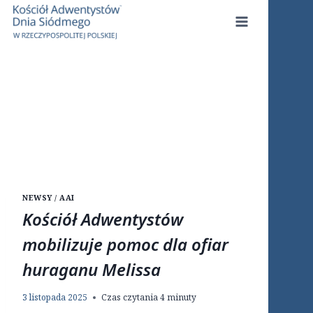
Przejdź
do
treści
NEWSY / AAI
Kościół Adwentystów
mobilizuje pomoc dla ofiar
huraganu Melissa
3 listopada 2025
Czas czytania
4
minuty