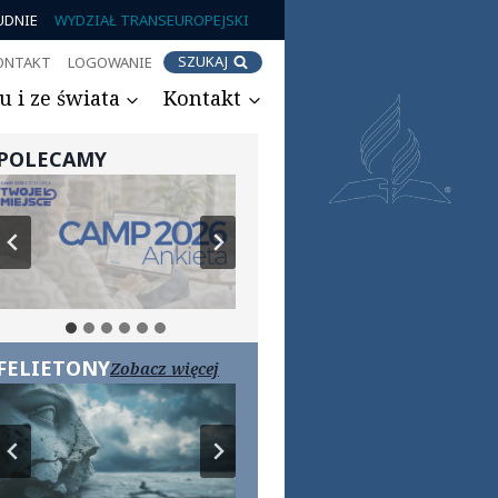
UDNIE
WYDZIAŁ TRANSEUROPEJSKI
SZUKAJ
ONTAKT
LOGOWANIE
 i ze świata
Kontakt
POLECAMY
FELIETONY
Zobacz więcej