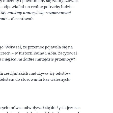
óry możemy i powinniśmy się zaangażować.
le odpowiadał na realne potrzeby ludzi –
) My musimy nauczyć się rozpoznawać
iom”
– akcentował.
o. Wskazał, że przemoc pojawiła się na
zech – w historii Kaina i Abla. Zacytował
a miejsca na żadne narzędzie przemocy”
.
chrześcijańskich nadużywa się tekstów
tekstem do stosowania kar cielesnych.
órych mówca odwoływał się do życia Jezusa.