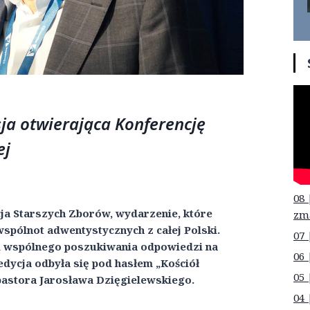
sja otwierająca Konferencję
ej
08 
ja Starszych Zborów, wydarzenie, które
zm
spólnot adwentystycznych z całej Polski.
07 
i wspólnego poszukiwania odpowiedzi na
06 
edycja odbyła się pod hasłem „Kościół
05 
 pastora Jarosława Dzięgielewskiego.
04 