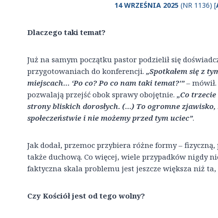
14 WRZEŚNIA 2025
(NR 1136) [
Dlaczego taki temat?
Już na samym początku pastor podzielił się doświad
przygotowaniach do konferencji.
„Spotkałem się z ty
miejscach… ‘Po co? Po co nam taki temat?’”
– mówił. 
pozwalają przejść obok sprawy obojętnie.
„Co trzeci
strony bliskich dorosłych. (…) To ogromne zjawisko
społeczeństwie i nie możemy przed tym uciec”
.
Jak dodał, przemoc przybiera różne formy – fizyczną,
także duchową. Co więcej, wiele przypadków nigdy nie
faktyczna skala problemu jest jeszcze większa niż ta, 
Czy Kościół jest od tego wolny?