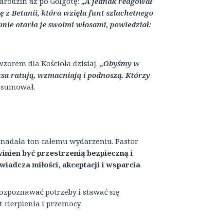
arodzin aż po Golgotę:
„A jednak reagował
 z Betanii, która wzięła funt szlachetnego
nie otarła je swoimi włosami, powiedział:
wzorem dla Kościoła dzisiaj.
„Obyśmy w
usa ratują, wzmacniają i podnoszą. Którzy
dsumował.
 nadała ton całemu wydarzeniu. Pastor
inien być przestrzenią bezpieczną i
iadcza miłości, akceptacji i wsparcia
.
ozpoznawać potrzeby i stawać się
 cierpienia i przemocy.