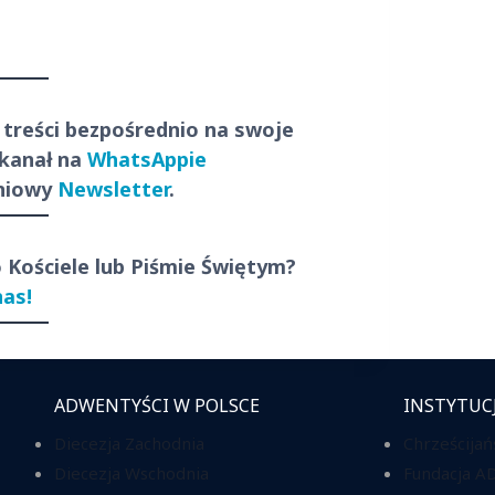
 treści
bezpośrednio
na swoje
 kanał na
WhatsAppie
dniowy
Newsletter
.
o Kościele lub Piśmie Świętym?
nas!
ADWENTYŚCI W POLSCE
INSTYTUC
Diecezja Zachodnia
Chrześcijań
Diecezja Wschodnia
Fundacja A