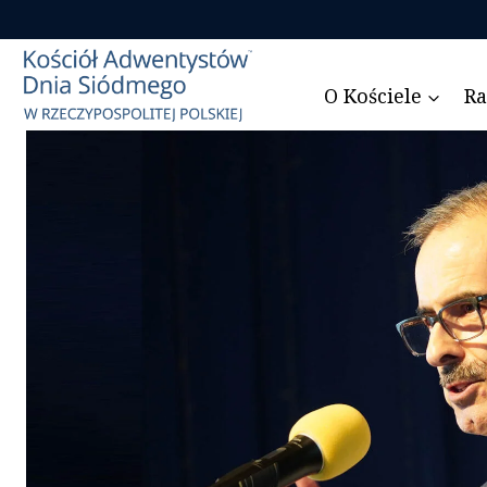
Przejdź
do
treści
O Kościele
Ra