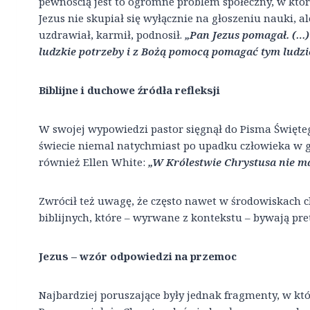
pewnością jest to ogromne problem społeczny, w kt
Jezus nie skupiał się wyłącznie na głoszeniu nauki, a
uzdrawiał, karmił, podnosił.
„Pan Jezus pomagał. (…
ludzkie potrzeby i z Bożą pomocą pomagać tym ludz
Biblijne i duchowe źródła refleksji
W swojej wypowiedzi pastor sięgnął do Pisma Święteg
świecie niemal natychmiast po upadku człowieka w gr
również Ellen White:
„W Królestwie Chrystusa nie m
Zwrócił też uwagę, że często nawet w środowiskach 
biblijnych, które – wyrwane z kontekstu – bywają pre
Jezus – wzór odpowiedzi na przemoc
Najbardziej poruszające były jednak fragmenty, w kt