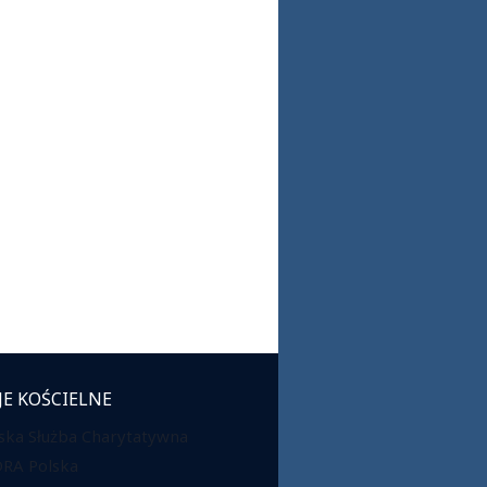
JE KOŚCIELNE
ska Służba Charytatywna
DRA Polska