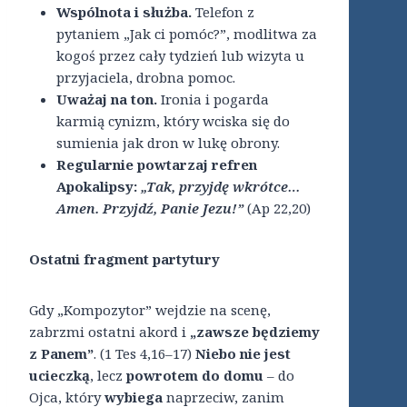
Wspólnota i służba.
Telefon z
pytaniem „Jak ci pomóc?”, modlitwa za
kogoś przez cały tydzień lub wizyta u
przyjaciela, drobna pomoc.
Uważaj na ton.
Ironia i pogarda
karmią cynizm, który wciska się do
sumienia jak dron w lukę obrony.
Regularnie powtarzaj refren
Apokalipsy:
„Tak, przyjdę wkrótce…
Amen. Przyjdź, Panie Jezu!”
(Ap 22,20)
Ostatni fragment partytury
Gdy „Kompozytor” wejdzie na scenę,
zabrzmi ostatni akord i
„zawsze będziemy
z Panem”
. (1 Tes 4,16–17)
Niebo nie jest
ucieczką
, lecz
powrotem do domu
– do
Ojca, który
wybiega
naprzeciw, zanim