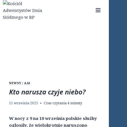
Przejdź
do
treści
NEWSY / AAI
Kto narusza czyje niebo?
11 września 2025
Czas czytania
4
minuty
W nocy z 9 na 10 września polskie służby
ogłosiły, że wielokrotnie naruszono