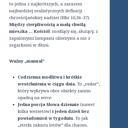
to jedna z najkrótszych, a zarazem
najbardziej realistycznych definicji
chrześcijańskiej nadziei (Hbr 10,36–37).
Między cierpliwością a małą chwilą
mieszka … Kościół
: modlący się, służący, z
zapalonymi lampami oliwnymi a nie z
zegarkami w dłoni.
Ważny „manual”
Codzienna modlitwa i krótkie
westchnienia w ciągu dnia.
To „radar”,
który wykrywa obce obiekty zanim
opadną na serce.
Jedna porcja Słowa dziennie
(nawet
kilka wersetów)
i jeden dzień bez
powiadomień w tygodniu.
To jak
„strefa zakazu lotów” dla chaosu.