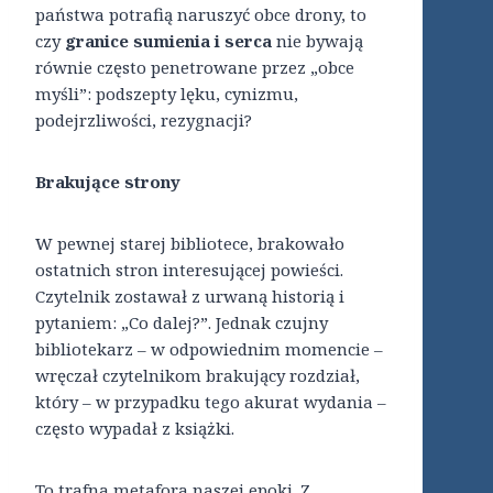
państwa potrafią naruszyć obce drony, to
czy
granice sumienia i serca
nie bywają
równie często penetrowane przez „obce
myśli”: podszepty lęku, cynizmu,
podejrzliwości, rezygnacji?
Brakujące strony
W pewnej starej bibliotece, brakowało
ostatnich stron interesującej powieści.
Czytelnik zostawał z urwaną historią i
pytaniem: „Co dalej?”. Jednak czujny
bibliotekarz – w odpowiednim momencie –
wręczał czytelnikom brakujący rozdział,
który – w przypadku tego akurat wydania –
często wypadał z książki.
To trafna metafora naszej epoki. Z