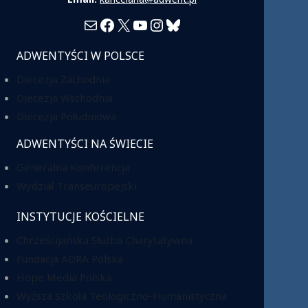
Mail
Facebook
X
YouTube
Instagram
Bluesky
ADWENTYŚCI W POLSCE
Diecezja Zachodnia
Diecezja Wschodnia
Diecezja Południowa
ADWENTYŚCI NA ŚWIECIE
Generalna Konferencja
Wydział Transeuropejski
INSTYTUCJE KOŚCIELNE
Chrześcijańska Służba Charytatywna
Fundacja ADRA Polska
Hope Media Polska
Wyższa Szkoła Teologiczno-Humanistyczna