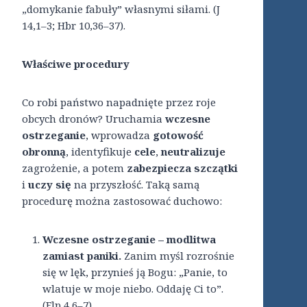
„domykanie fabuły” własnymi siłami. (J
14,1–3; Hbr 10,36–37).
Właściwe procedury
Co robi państwo napadnięte przez roje
obcych dronów? Uruchamia
wczesne
ostrzeganie
, wprowadza
gotowość
obronną
, identyfikuje
cele
,
neutralizuje
zagrożenie, a potem
zabezpiecza szczątki
i
uczy się
na przyszłość. Taką samą
procedurę można zastosować duchowo:
Wczesne ostrzeganie – modlitwa
zamiast paniki.
Zanim myśl rozrośnie
się w lęk, przynieś ją Bogu: „Panie, to
wlatuje w moje niebo. Oddaję Ci to”.
(Flp 4,6–7)