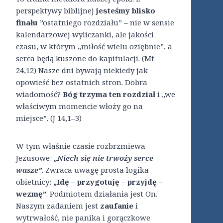
perspektywy biblijnej
jesteśmy blisko
finału
”ostatniego rozdziału” – nie w sensie
kalendarzowej wyliczanki, ale jakości
czasu, w którym „miłość wielu oziębnie”, a
serca będą kuszone do kapitulacji. (Mt
24,12) Nasze dni bywają niekiedy jak
opowieść bez ostatnich stron. Dobra
wiadomość?
Bóg trzyma ten rozdział
i „we
właściwym momencie włoży go na
miejsce”. (J 14,1–3)
W tym właśnie czasie rozbrzmiewa
Jezusowe:
„Niech się nie trwoży serce
wasze”
. Zwraca uwagę prosta logika
obietnicy:
„Idę – przygotuję – przyjdę –
wezmę”
. Podmiotem działania jest On.
Naszym zadaniem jest
zaufanie
i
wytrwałość, nie panika i gorączkowe