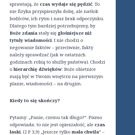
sprawiają, że
czas wydaje się pędzić
. To
nie fizyka przyspieszyła dobę, ale natłok
bodźców, ich rytm i nasz brak odpoczynku.
Dlatego tym bardziej potrzebujemy, by
Boże zdania
stały się
głośniejsze niż
tytuły wiadomości
. I nie chodzi o
negowanie faktów – przeciwnie, fakty
należy sprawdzać (jak w ostatnich
godzinach robią to służby państwa). Chodzi
o
hierarchię dźwięków
: Boże obietnice
mają być w Twoim wnętrzu na pierwszym
planie, wiadomości – na drugim.
Kiedy to się skończy?
Pytamy: „Panie, czemu tak długo?”. Pismo
odpowiada: to nie jest opieszałość, ale
czas
łaski
. (2 P 3,9) „Jeszcze tylko
mała chwila
” –