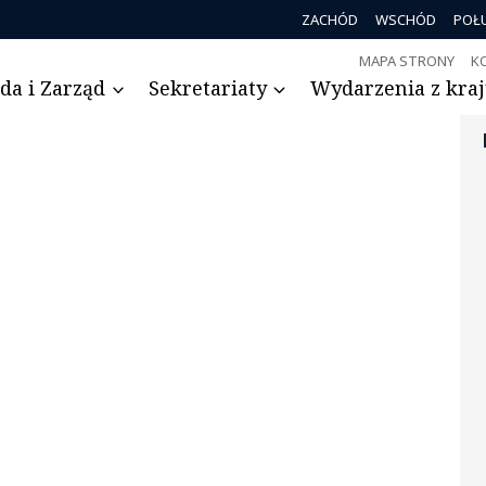
ZACHÓD
WSCHÓD
POŁ
MAPA STRONY
K
da i Zarząd
Sekretariaty
Wydarzenia z kraju