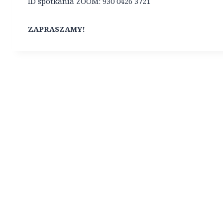
ID spotkania ZOOM: 930 0426 3721
ZAPRASZAMY!