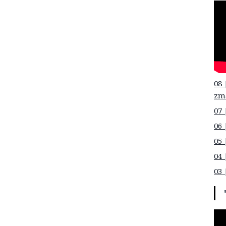
08 
zm
07 
06 
05 
04 
03 