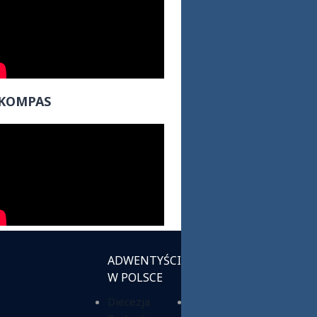
KOMPAS
ADWENTYŚCI
INSTYTUCJE
W POLSCE
KOŚCIELNE
Diecezja
Chrześcijańska