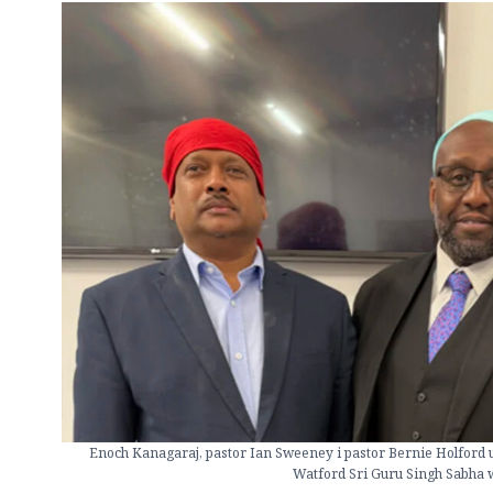
Enoch Kanagaraj, pastor Ian Sweeney i pastor Bernie Holford
Watford Sri Guru Singh Sabha w