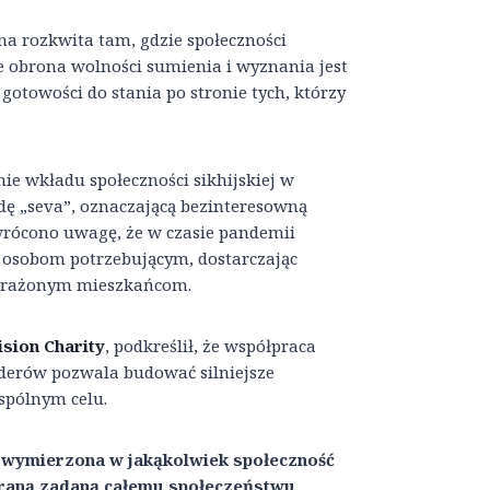
na rozkwita tam, gdzie społeczności
że obrona wolności sumienia i wyznania jest
otowości do stania po stronie tych, którzy
e wkładu społeczności sikhijskiej w
adę „seva”, oznaczającą bezinteresowną
Zwrócono uwagę, że w czasie pandemii
osobom potrzebującym, dostarczając
 narażonym mieszkańcom.
ision Charity
, podkreślił, że współpraca
liderów pozwala budować silniejsze
spólnym celu.
 wymierzona w jakąkolwiek społeczność
t raną zadaną całemu społeczeństwu.