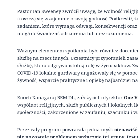
Pastor Ian Sweeney zwrócił uwagę, że wolność religij
troszczą się wzajemnie o swoją godność. Podkreślił, 
zadaniem, które wymaga odwagi, konsekwencji oraz g
mogą doświadczać odrzucenia lub niezrozumienia.
Ważnym elementem spotkania było również docenieni
służbę na rzecz innych. Uczestnicy przypomnieli zas
służbę, która odgrywa istotną rolę w życiu sikhów. 
COVID-19 lokalne gurdwary angażowały się w pomoc 
żywność, wsparcie praktyczne i opiekę najbardziej
Enoch Kanagaraj BEM DL, założyciel i dyrektor
One V
wspólnot religijnych, służb publicznych i lokalnych 
społeczności, zakorzenione w zaufaniu, szacunku i w
Przez cały program powracała jedna myśl:
nienawiść
nie pozostaje problemem wyłącznie tej grupy. Jes