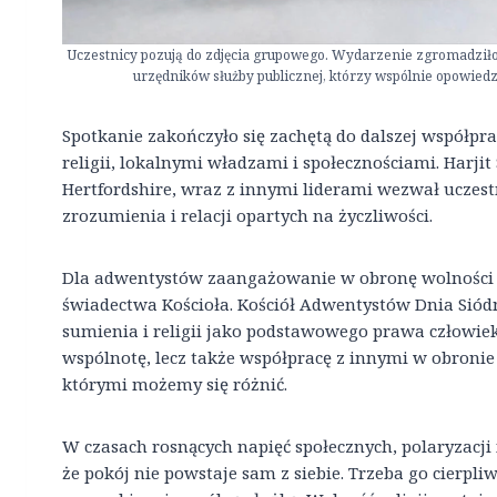
Uczestnicy pozują do zdjęcia grupowego. Wydarzenie zgromadziło
urzędników służby publicznej, którzy wspólnie opowiedzie
Spotkanie zakończyło się zachętą do dalszej współpr
religii, lokalnymi władzami i społecznościami. Harji
Hertfordshire, wraz z innymi liderami wezwał ucze
zrozumienia i relacji opartych na życzliwości.
Dla adwentystów zaangażowanie w obronę wolności re
świadectwa Kościoła. Kościół Adwentystów Dnia Siód
sumienia i religii jako podstawowego prawa człowiek
wspólnotę, lecz także współpracę z innymi w obronie 
którymi możemy się różnić.
W czasach rosnących napięć społecznych, polaryzacji 
że pokój nie powstaje sam z siebie. Trzeba go cierpl