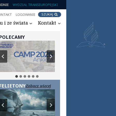
UDNIE
WYDZIAŁ TRANSEUROPEJSKI
SZUKAJ
ONTAKT
LOGOWANIE
 i ze świata
Kontakt
POLECAMY
FELIETONY
Zobacz więcej