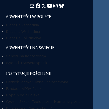
Mail
Facebook
X
YouTube
Instagram
Bluesky
ADWENTYŚCI W POLSCE
Diecezja Zachodnia
Diecezja Wschodnia
Diecezja Południowa
ADWENTYŚCI NA ŚWIECIE
Generalna Konferencja
Wydział Transeuropejski
INSTYTUCJE KOŚCIELNE
Chrześcijańska Służba Charytatywna
Fundacja ADRA Polska
Hope Media Polska
Wyższa Szkoła Teologiczno-Humanistyczna
Dom Opieki „Samarytanin”