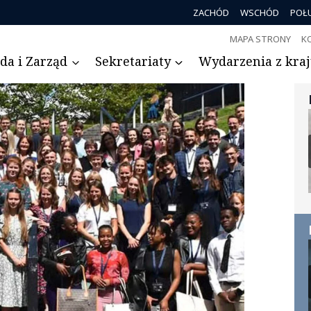
ZACHÓD
WSCHÓD
POŁ
MAPA STRONY
K
da i Zarząd
Sekretariaty
Wydarzenia z kraju