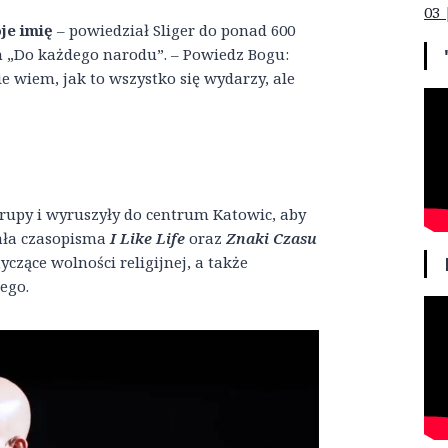
03 
je imię
– powiedział Sliger do ponad 600
m „Do każdego narodu”. – Powiedz Bogu:
ie wiem, jak to wszystko się wydarzy, ale
grupy i wyruszyły do centrum Katowic, aby
ała czasopisma
I Like Life
oraz
Znaki Czasu
czące wolności religijnej, a także
ego.