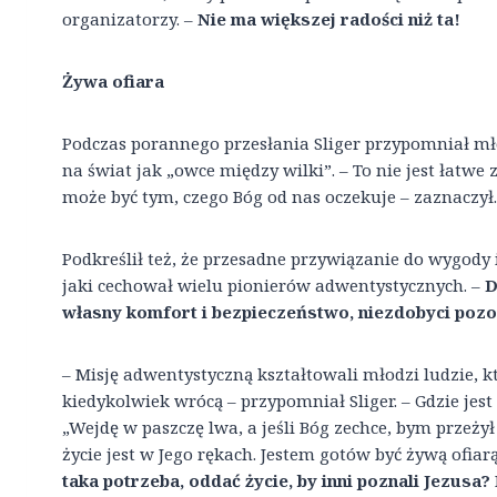
organizatorzy. –
Nie ma większej radości niż ta!
Żywa ofiara
Podczas porannego przesłania Sliger przypomniał mło
na świat jak „owce między wilki”. – To nie jest łatwe
może być tym, czego Bóg od nas oczekuje – zaznaczył.
Podkreślił też, że przesadne przywiązanie do wygody 
jaki cechował wielu pionierów adwentystycznych. –
D
własny komfort i bezpieczeństwo, niezdobyci pozo
– Misję adwentystyczną kształtowali młodzi ludzie, kt
kiedykolwiek wrócą – przypomniał Sliger. – Gdzie jest
„Wejdę w paszczę lwa, a jeśli Bóg zechce, bym przeżył 
życie jest w Jego rękach. Jestem gotów być żywą ofiarą
taka potrzeba, oddać życie, by inni poznali Jezusa?