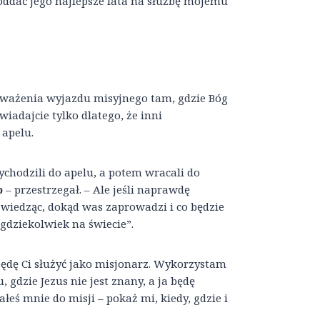
oddać jego najlepsze lata na służbę mojemu
zważenia wyjazdu misyjnego tam, gdzie Bóg
wiadajcie tylko dlatego, że inni
apelu.
 wychodzili do apelu, a potem wracali do
b
– przestrzegał. – Ale jeśli naprawdę
e wiedząc, dokąd was zaprowadzi i co będzie
gdziekolwiek na świecie”.
 będę Ci służyć jako misjonarz. Wykorzystam
gdzie Jezus nie jest znany, a ja będę
eś mnie do misji – pokaż mi, kiedy, gdzie i