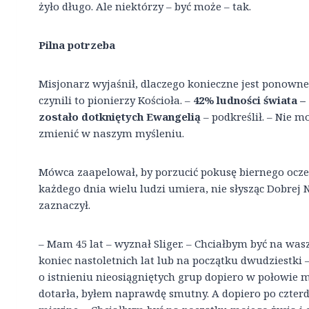
żyło długo. Ale niektórzy – być może – tak.
Pilna potrzeba
Misjonarz wyjaśnił, dlaczego konieczne jest ponowne 
czynili to pionierzy Kościoła. –
42% ludności świata – 
zostało dotkniętych Ewangelią
– podkreślił. – Nie m
zmienić w naszym myśleniu.
Mówca zaapelował, by porzucić pokusę biernego ocze
każdego dnia wielu ludzi umiera, nie słysząc Dobrej N
zaznaczył.
– Mam 45 lat – wyznał Sliger. – Chciałbym być na w
koniec nastoletnich lat lub na początku dwudziestki –
o istnieniu nieosiągniętych grup dopiero w połowie m
dotarła, byłem naprawdę smutny. A dopiero po czter