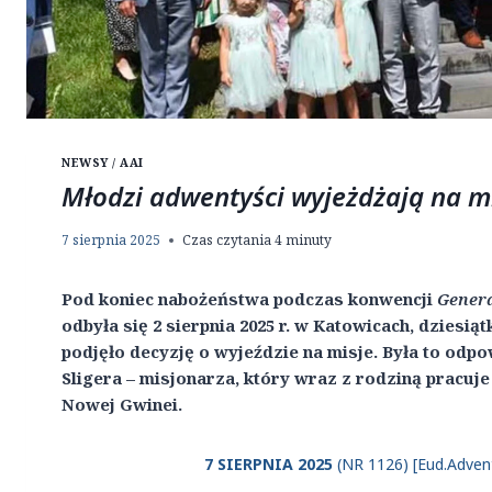
NEWSY / AAI
Młodzi adwentyści wyjeżdżają na m
7 sierpnia 2025
Czas czytania
4
minuty
Pod koniec nabożeństwa podczas konwencji
Genera
odbyła się 2 sierpnia 2025 r. w Katowicach, dziesi
podjęło decyzję o wyjeździe na misje. Była to odp
Sligera – misjonarza, który wraz z rodziną pracuj
Nowej Gwinei.
7 SIERPNIA 2025
(NR 1126) [Eud.Advent