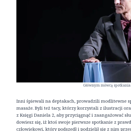
Głównym mówcą spotkania b
Inni śpiewali na deptakach, prowadzili modlitewne 
masaże. Byli też tacy, którzy korzystali z ilustracji
z Księgi Daniela 2, aby przyciągnąć i zaangażować sł
dowiesz się, iż ktoś swoje pierwsze spotkanie z pra
człowiekowi, który podszedł i podzielił się z nim prz