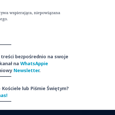
atywa wspierająca, niepowiązana
ego.
 treści
bezpośrednio
na swoje
 kanał na
WhatsAppie
dniowy
Newsletter
.
o Kościele lub Piśmie Świętym?
nas!