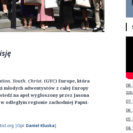
isję
tion. Youth. Christ.
(GYC) Europe, która
08 
ątki młodych adwentystów z całej Europy
zm
owiedź na apel wygłoszony przez Jasona
07 
e w odległym regionie zachodniej Papui-
06 
05 
ist.org |Opr.
Daniel Kluska
]
04 