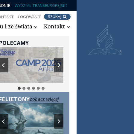
UDNIE
WYDZIAŁ TRANSEUROPEJSKI
SZUKAJ
ONTAKT
LOGOWANIE
 i ze świata
Kontakt
POLECAMY
FELIETONY
Zobacz więcej