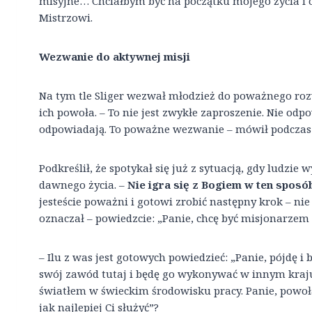
misyjne… Chciałbym być na początku mojego życia i 
Mistrzowi.
Wezwanie do aktywnej misji
Na tym tle Sliger wezwał młodzież do poważnego ro
ich powoła. – To nie jest zwykłe zaproszenie. Nie odpo
odpowiadają. To poważne wezwanie – mówił podczas 
Podkreślił, że spotykał się już z sytuacją, gdy ludzie
dawnego życia. –
Nie igra się z Bogiem w ten sposó
jesteście poważni i gotowi zrobić następny krok – ni
oznaczał – powiedzcie: „Panie, chcę być misjonarzem 
– Ilu z was jest gotowych powiedzieć: „Panie, pójdę i
swój zawód tutaj i będę go wykonywać w innym kraju, 
światłem w świeckim środowisku pracy. Panie, powołał
jak najlepiej Ci służyć”?