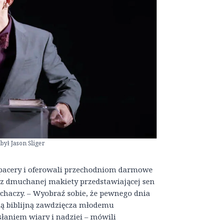
ył Jason Sliger
spacery i oferowali przechodniom darmowe
 oraz dmuchanej makiety przedstawiającej sen
uchaczy. – Wyobraź sobie, że pewnego dnia
wdą biblijną zawdzięcza młodemu
esłaniem wiary i nadziei – mówili