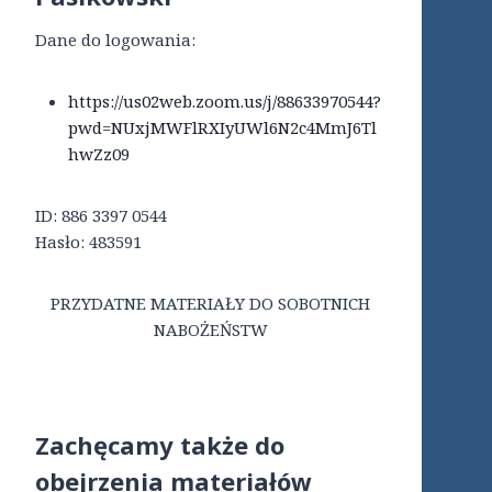
Dane do logowania:
https://us02web.zoom.us/j/88633970544?
pwd=NUxjMWFlRXIyUWl6N2c4MmJ6Tl
hwZz09
ID: 886 3397 0544
Hasło: 483591
PRZYDATNE MATERIAŁY DO SOBOTNICH
NABOŻEŃSTW
Zachęcamy także do
obejrzenia materiałów