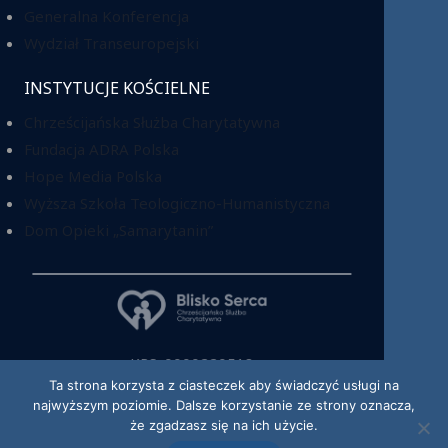
Generalna Konferencja
Wydział Transeuropejski
INSTYTUCJE KOŚCIELNE
Chrześcijańska Służba Charytatywna
Fundacja ADRA Polska
Hope Media Polska
Wyższa Szkoła Teologiczno-Humanistyczna
Dom Opieki „Samarytanin”
KRS: 0000220518
Ta strona korzysta z ciasteczek aby świadczyć usługi na
najwyższym poziomie. Dalsze korzystanie ze strony oznacza,
że zgadzasz się na ich użycie.