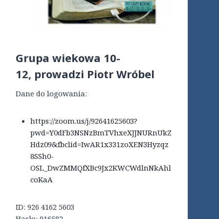
Grupa wiekowa 10-
12,
prowadzi Piotr Wróbel
Dane do logowania:
https://zoom.us/j/92641625603?
pwd=Y0dFb3NSNzBmTVhxeXJJNURnUkZ
Hdz09&fbclid=IwAR1x331zoXEN3Hyzqz
8SSh0-
OSL_DwZMMQfXBc9Jx2KWCWdlnNkAhl
coKaA
ID: 926 4162 5603
Hasło: 916582