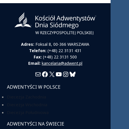
Adres:
Foksal 8, 00-366 WARSZAWA
Telefon:
(+48) 22 3131 431
Fax:
(+48) 22 3131 500
Email:
kancelaria@adwent.pl
Mail
Facebook
X
YouTube
Instagram
Bluesky
ADWENTYŚCI W POLSCE
Diecezja Zachodnia
Diecezja Wschodnia
Diecezja Południowa
ADWENTYŚCI NA ŚWIECIE