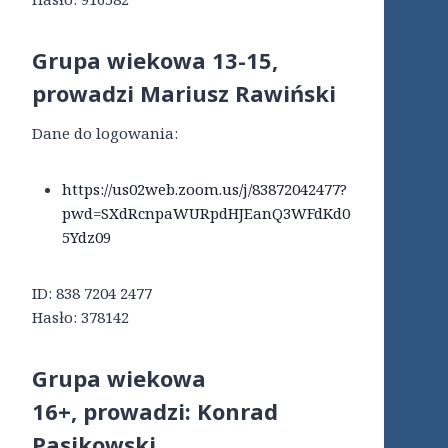
Grupa wiekowa 13-15
,
prowadzi Mariusz Rawiński
Dane do logowania:
https://us02web.zoom.us/j/83872042477?
pwd=SXdRcnpaWURpdHJEanQ3WFdKd0
5Ydz09
ID: 838 7204 2477
Hasło: 378142
Grupa wiekowa
16+,
prowadzi: Konrad
Pasikowski