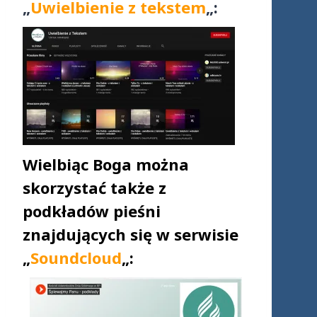
„
Uwielbienie z tekstem
„:
Wielbiąc Boga można
skorzystać także z
podkładów pieśni
znajdujących się w serwisie
„
Soundcloud
„: