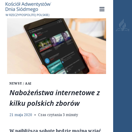
Przejdź
do
treści
NEWSY / AAI
Nabożeństwa internetowe z
kilku polskich zborów
21 maja 2020
Czas czytania
3
minuty
W najbliższą sobotę będzie można wziąć