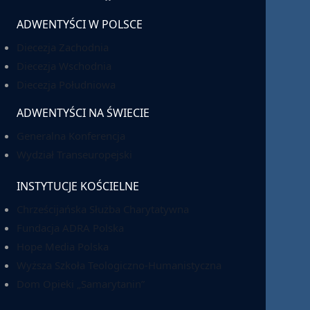
ADWENTYŚCI W POLSCE
Diecezja Zachodnia
Diecezja Wschodnia
Diecezja Południowa
ADWENTYŚCI NA ŚWIECIE
Generalna Konferencja
Wydział Transeuropejski
INSTYTUCJE KOŚCIELNE
Chrześcijańska Służba Charytatywna
Fundacja ADRA Polska
Hope Media Polska
Wyższa Szkoła Teologiczno-Humanistyczna
Dom Opieki „Samarytanin”