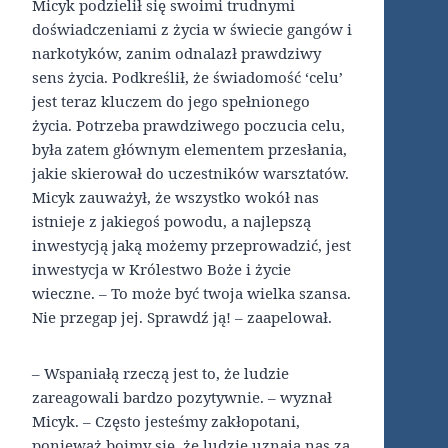
Micyk podzielił się swoimi trudnymi
doświadczeniami z życia w świecie gangów i
narkotyków, zanim odnalazł prawdziwy
sens życia. Podkreślił, że świadomość ‘celu’
jest teraz kluczem do jego spełnionego
życia. Potrzeba prawdziwego poczucia celu,
była zatem głównym elementem przesłania,
jakie skierował do uczestników warsztatów.
Micyk zauważył, że wszystko wokół nas
istnieje z jakiegoś powodu, a najlepszą
inwestycją jaką możemy przeprowadzić, jest
inwestycja w Królestwo Boże i życie
wieczne. – To może być twoja wielka szansa.
Nie przegap jej. Sprawdź ją! – zaapelował.
– Wspaniałą rzeczą jest to, że ludzie
zareagowali bardzo pozytywnie. – wyznał
Micyk. – Często jesteśmy zakłopotani,
ponieważ boimy się, że ludzie uznają nas za