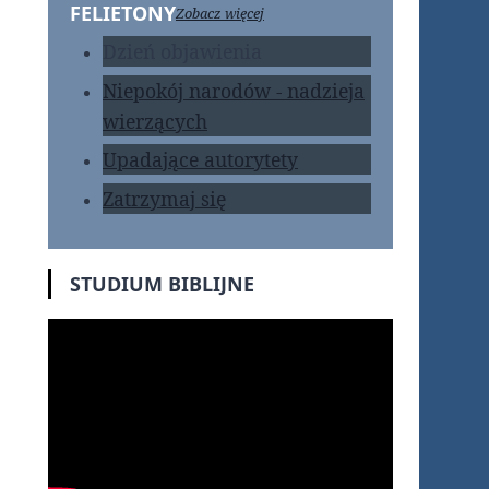
FELIETONY
Zobacz więcej
Dzień objawienia
Niepokój narodów - nadzieja
wierzących
Upadające autorytety
Zatrzymaj się
STUDIUM BIBLIJNE