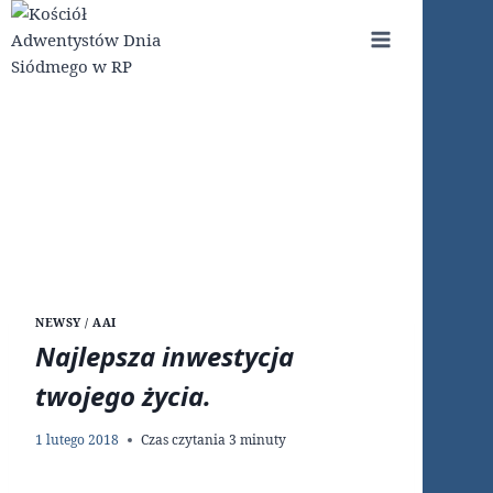
Przejdź
do
treści
NEWSY / AAI
Najlepsza inwestycja
twojego życia.
1 lutego 2018
Czas czytania
3
minuty