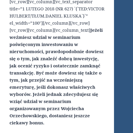
[vc_row][vc_column][vc_text_separator
title=”1 LUTEGO 2018 (NR 627) `{`TED:VICTOR
HULBERT/TŁUM.DANIEL KLUSKA`}`”
el_width=”100″][/vc_column][/vc_row]
[vc_row][vc_column][vc_column_text]
Jeżeli
weźmiesz udział w seminarium
poświęconym inwestowaniu w
nieruchomości, prawdopodobnie dowiesz
się o tym, jak znaleźć dobrą inwestycję,
jak ocenić ryzyko i ostatecznie zamknąć
transakcję. Być może dowiesz się także o
tym, jak przejść na wcześniejszą
emeryturę, jeśli dokonasz właściwych
wyborów. Jeżeli jednak zdecydujesz się
wziąć udział w seminarium
organizowanym przez Wojciecha
Orzechowskiego, dostaniesz jeszcze
ciekawy bonus.