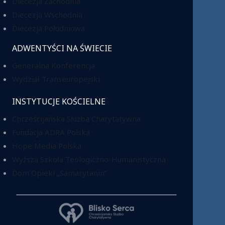
Diecezja Zachodnia
Diecezja Wschodnia
Diecezja Południowa
ADWENTYŚCI NA ŚWIECIE
Generalna Konferencja
Wydział Transeuropejski
INSTYTUCJE KOŚCIELNE
Chrześcijańska Służba Charytatywna
Fundacja ADRA Polska
Hope Media Polska
Wyższa Szkoła Teologiczno-Humanistyczna
Dom Opieki „Samarytanin”