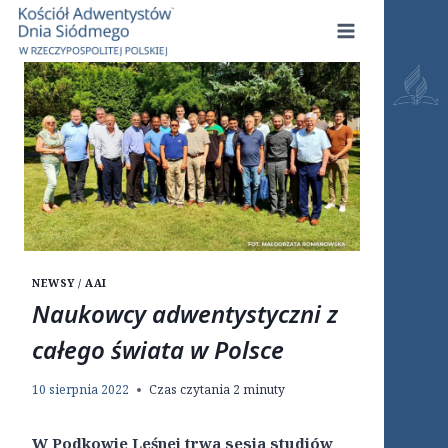
Przejdź
do
treści
NEWSY / AAI
Naukowcy adwentystyczni z
całego świata w Polsce
10 sierpnia 2022
Czas czytania
2
minuty
W Podkowie Leśnej trwa sesja studiów