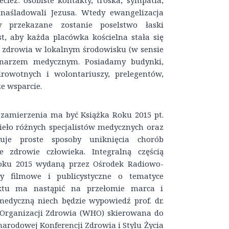
cież: osobiste kontakty, troska, sympatia,
 naśladowali Jezusa. Wtedy ewangelizacja
 przekazane zostanie poselstwo łaski
t, aby każda placówka kościelna stała się
 zdrowia w lokalnym środowisku (w sensie
onarzem medycznym. Posiadamy budynki,
drowotnych i wolontariuszy, prelegentów,
e wsparcie.
 zamierzenia ma być Książka Roku 2015 pt.
zieło różnych specjalistów medycznych oraz
zuje proste sposoby uniknięcia chorób
zdrowie człowieka. Integralną częścią
Roku 2015 wydaną przez Ośrodek Radiowo-
ały filmowe i publicystyczne o tematyce
ojektu ma nastąpić na przełomie marca i
edyczną niech będzie wypowiedź prof. dr.
 Organizacji Zdrowia (WHO) skierowana do
arodowej Konferencji Zdrowia i Stylu Życia