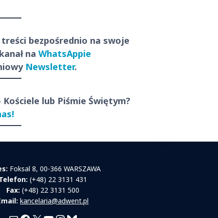
 treści
bezpośrednio
na swoje
 kanał na
WhatsAppie
dniowy
Newsletter
.
o Kościele lub Piśmie Świętym?
nas!
es:
Foksal 8, 00-366 WARSZAWA
Telefon:
(+48) 22 3131 431
Fax:
(+48) 22 3131 500
Email:
kancelaria@adwent.pl