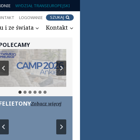
UDNIE
WYDZIAŁ TRANSEUROPEJSKI
SZUKAJ
ONTAKT
LOGOWANIE
 i ze świata
Kontakt
POLECAMY
FELIETONY
Zobacz więcej