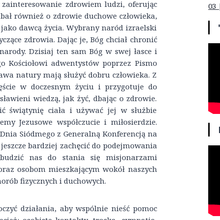
ainteresowanie zdrowiem ludzi, oferując
03 
 Dbał również o zdrowie duchowe człowieka,
 jako dawcą życia. Wybrany naród izraelski
zące zdrowia. Dając je, Bóg chciał chronić
narody. Dzisiaj ten sam Bóg w swej łasce i
go Kościołowi adwentystów poprzez Pismo
rawa natury mają służyć dobru człowieka. Z
ęście w doczesnym życiu i przygotuje do
sławieni wiedzą, jak żyć, dbając o zdrowie.
ć świątynię ciała i używać jej w służbie
emy Jezusowe współczucie i miłosierdzie.
Dnia Siódmego z Generalną Konferencją na
jeszcze bardziej zachęcić do podejmowania
budzić nas do stania się misjonarzami
oraz osobom mieszkającym wokół naszych
horób fizycznych i duchowych.
czyć działania, aby wspólnie nieść pomoc