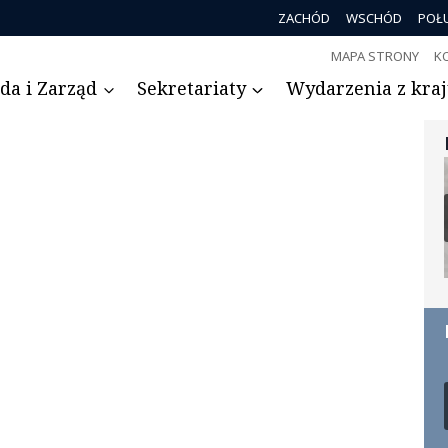
ZACHÓD
WSCHÓD
POŁ
MAPA STRONY
K
da i Zarząd
Sekretariaty
Wydarzenia z kraju