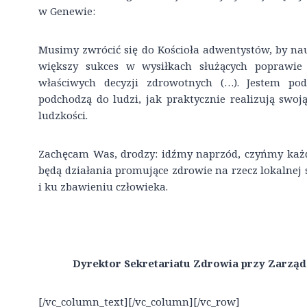
w Genewie:
Musimy zwrócić się do Kościoła adwentystów, by na
większy sukces w wysiłkach służących poprawie
właściwych decyzji zdrowotnych (…). Jestem po
podchodzą do ludzi, jak praktycznie realizują swoj
ludzkości.
Zachęcam Was, drodzy: idźmy naprzód, czyńmy ka
będą działania promujące zdrowie na rzecz lokalnej 
i ku zbawieniu człowieka.
Dyrektor Sekretariatu Zdrowia przy Zarzą
[/vc_column_text][/vc_column][/vc_row]