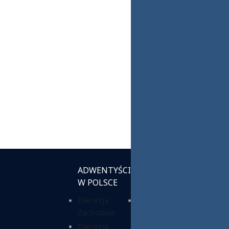
ADWENTYŚCI
INSTYTUCJE
W POLSCE
KOŚCIELNE
Diecezja
Chrześcijańska
Zachodnia
Służba
Charytatywna
Diecezja