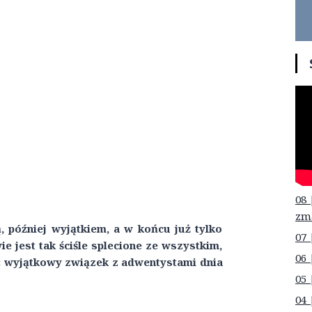
08 
zm
, później wyjątkiem, a w końcu już tylko
07 
 jest tak ściśle splecione ze wszystkim,
06 
eć wyjątkowy związek z adwentystami dnia
05 
04 