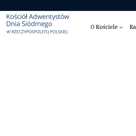
Przejdź
do
treści
O Kościele
Ra