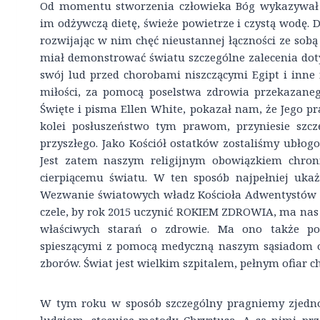
Od momentu stworzenia człowieka Bóg wykazywał z
im odżywczą dietę, świeże powietrze i czystą wodę.
rozwijając w nim chęć nieustannej łączności ze sobą
miał demonstrować światu szczególne zalecenia dotyc
swój lud przed chorobami niszczącymi Egipt i inne 
miłości, za pomocą poselstwa zdrowia przekazane
Święte i pisma Ellen White, pokazał nam, że Jego p
kolei posłuszeństwo tym prawom, przyniesie szcz
przyszłego. Jako Kościół ostatków zostaliśmy ubłogo
Jest zatem naszym religijnym obowiązkiem chroni
cierpiącemu światu. W ten sposób najpełniej ukaż
Wezwanie światowych władz Kościoła Adwentystów 
czele, by rok 2015 uczynić ROKIEM ZDROWIA, ma nas 
właściwych starań o zdrowie. Ma ono także po
spieszącymi z pomocą medyczną naszym sąsiadom 
zborów. Świat jest wielkim szpitalem, pełnym ofiar c
W tym roku w sposób szczególny pragniemy zjedno