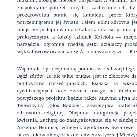
ludziom, stosując metody Chrystusa. A są nimi prze
zaspokajanie potrzeb innych i zachęcanie ich, by
prozdrowotna stanie się kanałem, przez który
potrzebującemu jej światu. Celem Roku Zdrowia jes
miejscem podejmowania działań z zakresu promocji
praktycznym), a każdy członek Kościoła — misj
narzędzia, ogromna wiedzę, setki działaczy proz
wykładowców oraz lekarzy. A co najważniejsze — Boż
Wspaniałą i profesjonalną pomocą w realizacji tego
Bądź zdrów! To nie takie trudne. Jest to zbiorowe d
publicystów chrześcijańskich. Książka ta wska
cywilizacyjnych oraz zwraca uwagę na duchowe 
powyższego projektu będzie także Misyjna Płyta 
Telewizyjny „Głos Nadziei”, zawierająca materi
zdrowotno-religijnej. Oficjalna inauguracja pr
kwietnia. Zachętą do zaangażowania się w służbę m
Anselma Hennisa, jednego z dyrektorów Światowej
uczestników ubiegłorocznej adwentystycznej Międzyn