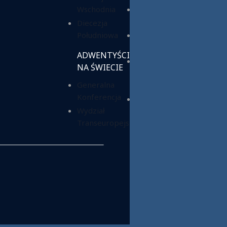
Wschodnia
Fundacja ADRA
Polska
Diecezja
Południowa
Hope Media
Polska
ADWENTYŚCI
Wyższa Szkoła
NA ŚWIECIE
Teologiczno-
Generalna
Humanistyczna
Konferencja
Dom Opieki
Wydział
„Samarytanin”
Transeuropejski