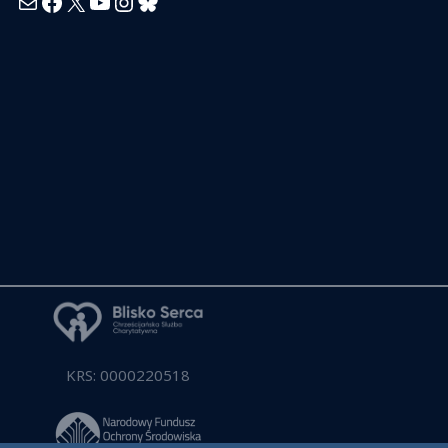
Mail
Facebook
X
YouTube
Instagram
Bluesky
KRS: 0000220518