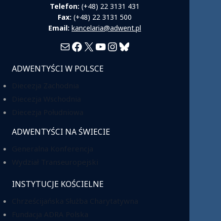
Telefon:
(+48) 22 3131 431
Fax:
(+48) 22 3131 500
Email:
kancelaria@adwent.pl
Mail
Facebook
X
YouTube
Instagram
Bluesky
ADWENTYŚCI W POLSCE
Diecezja Zachodnia
Diecezja Wschodnia
Diecezja Południowa
ADWENTYŚCI NA ŚWIECIE
Generalna Konferencja
Wydział Transeuropejski
INSTYTUCJE KOŚCIELNE
Chrześcijańska Służba Charytatywna
Fundacja ADRA Polska