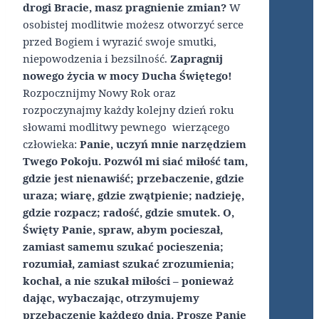
drogi Bracie, masz pragnienie zmian?
W
osobistej modlitwie możesz otworzyć serce
przed Bogiem i wyrazić swoje smutki,
niepowodzenia i bezsilność.
Zapragnij
nowego życia w mocy Ducha Świętego!
Rozpocznijmy Nowy Rok oraz
rozpoczynajmy każdy kolejny dzień roku
słowami modlitwy pewnego wierzącego
człowieka:
Panie, uczyń mnie narzędziem
Twego Pokoju. Pozwól mi siać miłość tam,
gdzie jest nienawiść; przebaczenie, gdzie
uraza; wiarę, gdzie zwątpienie; nadzieję,
gdzie rozpacz; radość, gdzie smutek. O,
Święty Panie, spraw, abym pocieszał,
zamiast samemu szukać pocieszenia;
rozumiał, zamiast szukać zrozumienia;
kochał, a nie szukał miłości – ponieważ
dając, wybaczając, otrzymujemy
przebaczenie każdego dnia. Proszę Panie