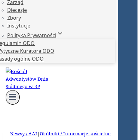
Zarząd
Diecezje
Zbory
Instytucje
Polityka Prywatności
egulamin ODO
ytyczne Kuratora ODO
asady ogólne ODO
Newsy / AAI
|
Okólniki / Informacje kościelne