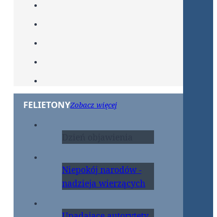
FELIETONY
Zobacz więcej
Dzień objawienia
Niepokój narodów -
nadzieja wierzących
Upadające autorytety