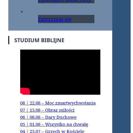
Zatrzymaj się
STUDIUM BIBLIJNE
08 | 22.08 – Moc zmartwychwstania
07 | 15.08 – Obraz miłości
06 | 08.08 – Dary Duchowe
05 | 01.08 – Wszystko na chwałę
04 | 25.07 – Grzech w Kościele