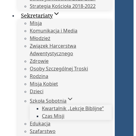
Strategia Kościoła 2018-2022
Sekretariaty
Misja
Komunikacja i Media
Młodzież
Związek Harcerstwa
Adwentystycznego
Zdrowie
Osoby Szczególnej Troski
Rodzina
Misja Kobiet
Dzieci
Szkoła Sobotnia
Kwartalnik „Lekcje Biblijne”
Czas Misji
Edukacja
Szafarstwo