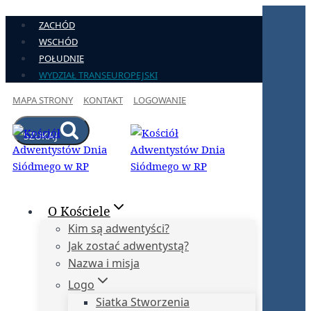
Przejdź
ZACHÓD
do
WSCHÓD
treści
POŁUDNIE
WYDZIAŁ TRANSEUROPEJSKI
MAPA STRONY
KONTAKT
LOGOWANIE
SZUKAJ
O Kościele
Kim są adwentyści?
Jak zostać adwentystą?
Nazwa i misja
Logo
Siatka Stworzenia