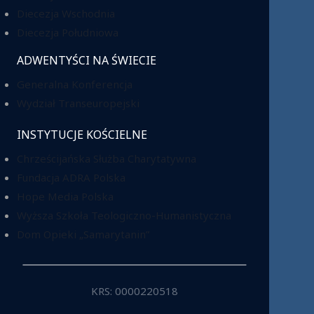
Diecezja Wschodnia
Diecezja Południowa
ADWENTYŚCI NA ŚWIECIE
Generalna Konferencja
Wydział Transeuropejski
INSTYTUCJE KOŚCIELNE
Chrześcijańska Służba Charytatywna
Fundacja ADRA Polska
Hope Media Polska
Wyższa Szkoła Teologiczno-Humanistyczna
Dom Opieki „Samarytanin”
KRS: 0000220518