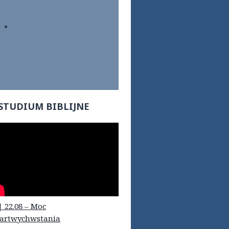
STUDIUM BIBLIJNE
| 22.08 – Moc
artwychwstania