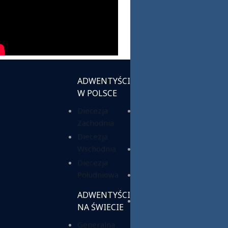
ADWENTYŚCI
INSTYTUCJE
W POLSCE
KOŚCIELNE
Diecezja
Chrześcijańska
Zachodnia
Służba
Charytatywna
Diecezja
Wschodnia
Fundacja ADRA
Polska
Diecezja
Południowa
Hope Media
Polska
ADWENTYŚCI
Wyższa Szkoła
NA ŚWIECIE
Teologiczno-
Generalna
Humanistyczna