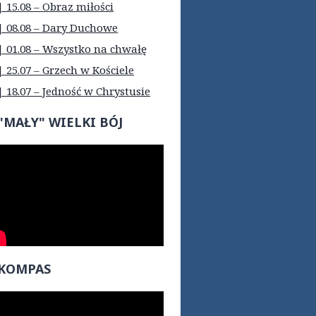
| 15.08 – Obraz miłości
| 08.08 – Dary Duchowe
| 01.08 – Wszystko na chwałę
| 25.07 – Grzech w Kościele
| 18.07 – Jedność w Chrystusie
"MAŁY" WIELKI BÓJ
KOMPAS