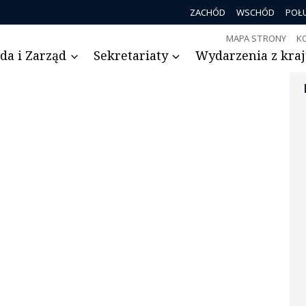
ZACHÓD
WSCHÓD
POŁ
MAPA STRONY
K
da i Zarząd
Sekretariaty
Wydarzenia z kraju