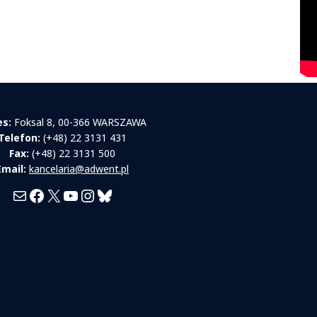
es:
Foksal 8, 00-366 WARSZAWA
Telefon:
(+48) 22 3131 431
Fax:
(+48) 22 3131 500
Email:
kancelaria@adwent.pl
Mail
Facebook
X
YouTube
Instagram
Bluesky