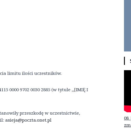
ia limitu ilości uczestników.
115 0000 9702 0030 2885 (w tytule ,,[IMIĘ I
tanowiły przeszkodę w uczestnictwie,
08 
il:
asieja@poczta.onet.pl
zm