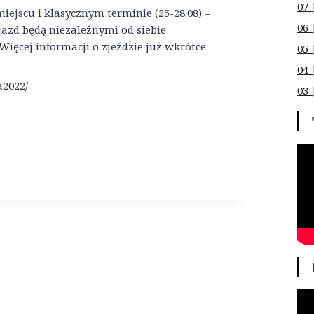
07 
jscu i klasycznym terminie (25-28.08) –
06 
zjazd będą niezależnymi od siebie
ięcej informacji o zjeździe już wkrótce.
05 
04 
a2022/
03 