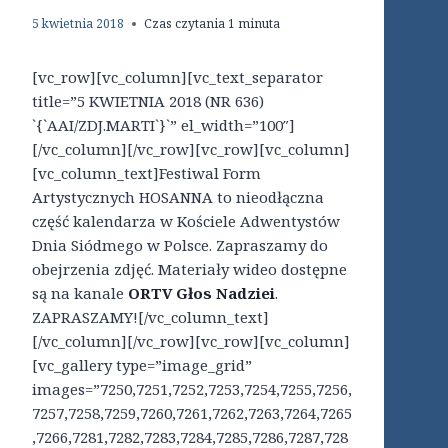
5 kwietnia 2018
Czas czytania
1
minuta
[vc_row][vc_column][vc_text_separator
title=”5 KWIETNIA 2018 (NR 636)
`{`AAI/ZDJ.MARTI`}`” el_width=”100″]
[/vc_column][/vc_row][vc_row][vc_column]
[vc_column_text]Festiwal Form
Artystycznych HOSANNA to nieodłączna
część kalendarza w Kościele Adwentystów
Dnia Siódmego w Polsce. Zapraszamy do
obejrzenia zdjęć. Materiały wideo dostępne
są na kanale
ORTV Głos Nadziei
.
ZAPRASZAMY![/vc_column_text]
[/vc_column][/vc_row][vc_row][vc_column]
[vc_gallery type=”image_grid”
images=”7250,7251,7252,7253,7254,7255,7256,
7257,7258,7259,7260,7261,7262,7263,7264,7265
,7266,7281,7282,7283,7284,7285,7286,7287,728