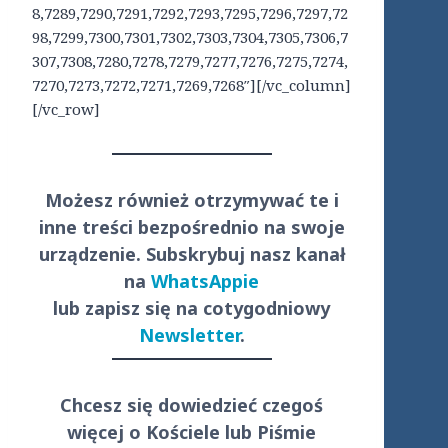
8,7289,7290,7291,7292,7293,7295,7296,7297,72
98,7299,7300,7301,7302,7303,7304,7305,7306,7
307,7308,7280,7278,7279,7277,7276,7275,7274,
7270,7273,7272,7271,7269,7268″][/vc_column]
[/vc_row]
Możesz również otrzymywać te i
inne treści
bezpośrednio
na swoje
urządzenie. Subskrybuj nasz kanał
na
WhatsAppie
lub zapisz się na cotygodniowy
Newsletter
.
Chcesz się dowiedzieć czegoś
więcej o Kościele lub Piśmie