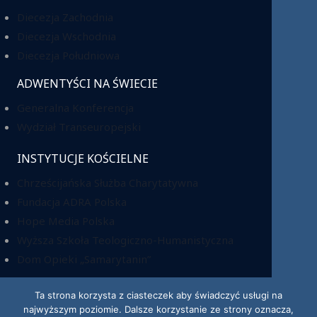
Diecezja Zachodnia
Diecezja Wschodnia
Diecezja Południowa
ADWENTYŚCI NA ŚWIECIE
Generalna Konferencja
Wydział Transeuropejski
INSTYTUCJE KOŚCIELNE
Chrześcijańska Służba Charytatywna
Fundacja ADRA Polska
Hope Media Polska
Wyższa Szkoła Teologiczno-Humanistyczna
Dom Opieki „Samarytanin”
Ta strona korzysta z ciasteczek aby świadczyć usługi na
najwyższym poziomie. Dalsze korzystanie ze strony oznacza,
KRS: 0000220518