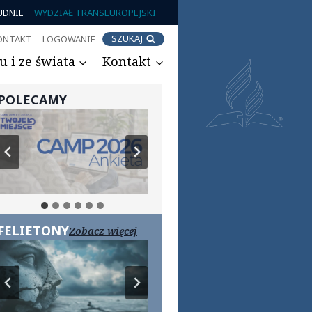
UDNIE
WYDZIAŁ TRANSEUROPEJSKI
SZUKAJ
ONTAKT
LOGOWANIE
 i ze świata
Kontakt
POLECAMY
FELIETONY
Zobacz więcej