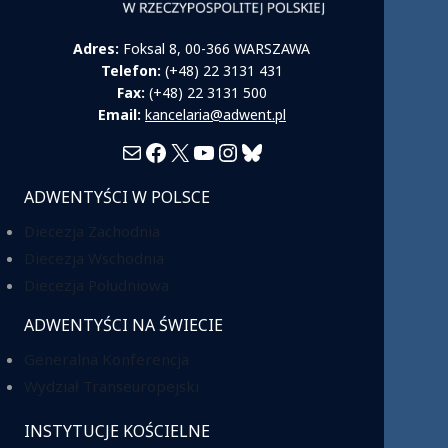
Adres:
Foksal 8, 00-366 WARSZAWA
Telefon:
(+48) 22 3131 431
Fax:
(+48) 22 3131 500
Email:
kancelaria@adwent.pl
Mail
Facebook
X
YouTube
Instagram
Bluesky
ADWENTYŚCI W POLSCE
Diecezja Zachodnia
Diecezja Wschodnia
Diecezja Południowa
ADWENTYŚCI NA ŚWIECIE
Generalna Konferencja
Wydział Transeuropejski
INSTYTUCJE KOŚCIELNE