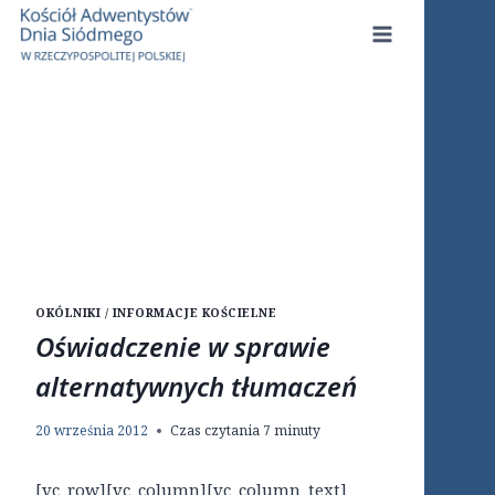
Przejdź
do
treści
OKÓLNIKI / INFORMACJE KOŚCIELNE
Oświadczenie w sprawie
alternatywnych tłumaczeń
20 września 2012
Czas czytania
7
minuty
[vc_row][vc_column][vc_column_text]