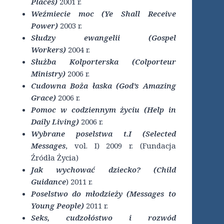
Places)
2001 r.
Weźmiecie moc (Ye Shall Receive
Power)
2003 r.
Słudzy ewangelii (Gospel
Workers)
2004 r.
Służba Kolporterska (Colporteur
Ministry)
2006 r.
Cudowna Boża łaska (God’s Amazing
Grace)
2006 r.
Pomoc w codziennym życiu (Help in
Daily Living)
2006 r.
Wybrane poselstwa t.I (Selected
Messages
, vol. I) 2009 r. (Fundacja
Źródła Życia)
Jak wychować dziecko? (Child
Guidance
) 2011 r.
Poselstwo do młodzieży (Messages to
Young People)
2011 r.
Seks, cudzołóstwo i rozwód