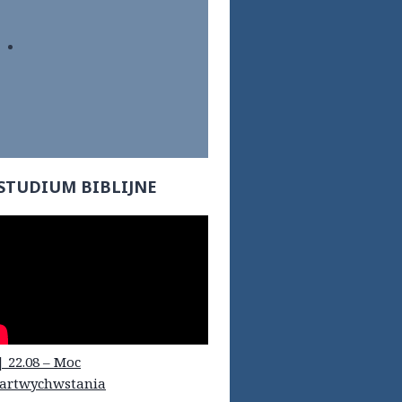
STUDIUM BIBLIJNE
| 22.08 – Moc
artwychwstania