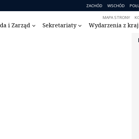
ZACHÓD
WSCHÓD
POŁ
MAPA STRONY
K
da i Zarząd
Sekretariaty
Wydarzenia z kraju