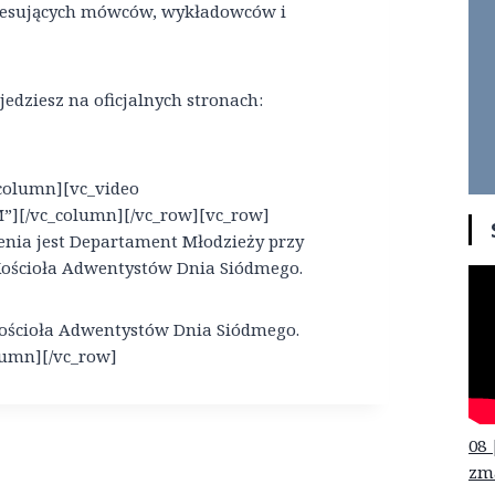
resujących mówców, wykładowców i
edziesz na oficjalnych stronach:
_column][vc_video
”][/vc_column][/vc_row][vc_row]
nia jest Departament Młodzieży przy
Kościoła Adwentystów Dnia Siódmego.
Kościoła Adwentystów Dnia Siódmego.
lumn][/vc_row]
08 
zm