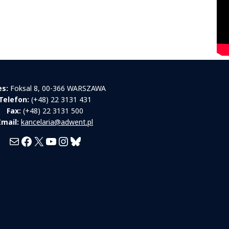
es:
Foksal 8, 00-366 WARSZAWA
Telefon:
(+48) 22 3131 431
Fax:
(+48) 22 3131 500
Email:
kancelaria@adwent.pl
Mail
Facebook
X
YouTube
Instagram
Bluesky