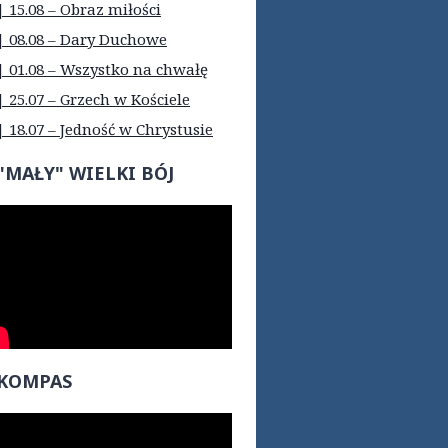
| 15.08 – Obraz miłości
| 08.08 – Dary Duchowe
| 01.08 – Wszystko na chwałę
| 25.07 – Grzech w Kościele
| 18.07 – Jedność w Chrystusie
"MAŁY" WIELKI BÓJ
KOMPAS