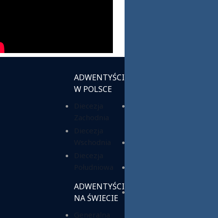
ADWENTYŚCI
INSTYTUCJE
W POLSCE
KOŚCIELNE
Diecezja
Chrześcijańska
Zachodnia
Służba
Charytatywna
Diecezja
Wschodnia
Fundacja ADRA
Polska
Diecezja
Południowa
Hope Media
Polska
ADWENTYŚCI
Wyższa Szkoła
NA ŚWIECIE
Teologiczno-
Generalna
Humanistyczna