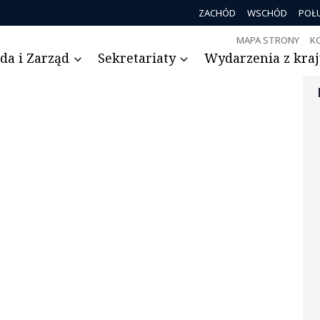
ZACHÓD
WSCHÓD
POŁ
MAPA STRONY
K
da i Zarząd
Sekretariaty
Wydarzenia z kraju