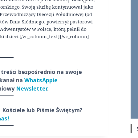
morskiego. Swoją służbę kontynuował jako
 Przewodniczący Diecezji Południowej (od
ystów Dnia Siódmego, powierzył pastorowi
Adwentystów w Polsce, którą pełnił do
ki dzieci.[/vc_column_text][/vc_column]
 treści
bezpośrednio
na swoje
 kanał na
WhatsAppie
dniowy
Newsletter
.
o Kościele lub Piśmie Świętym?
nas!