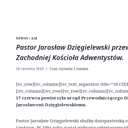
NEWSY / AAI
Pastor Jarosław Dzięgielewski prze
Zachodniej Kościoła Adwentystów.
18 czerwca 2018
Czas czytania
1
minuta
[vc_row][vc_column][vc_text_separator title=”18 CZE
[/vc_column][/vc_row][vc_row][vc_column][vc_colum
17 czerwca powierzyła urząd Przewodniczącego Di
Jarosławowi Dzięgielewskiemu.
Pastor Jarosław Dzięgielewski służbę duszpasterską 
Centrum. W 1994 roku został wybrany sekretarzem/sk