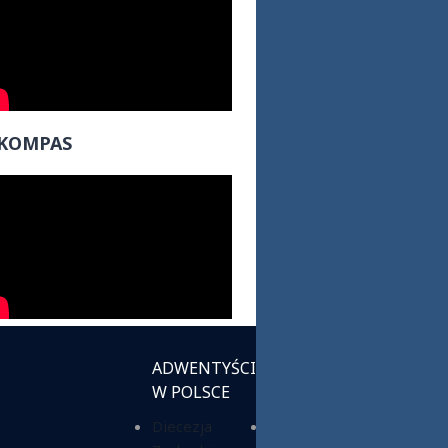
KOMPAS
ADWENTYŚCI
INSTYTUCJE
W POLSCE
KOŚCIELNE
Diecezja
Chrześcijańska