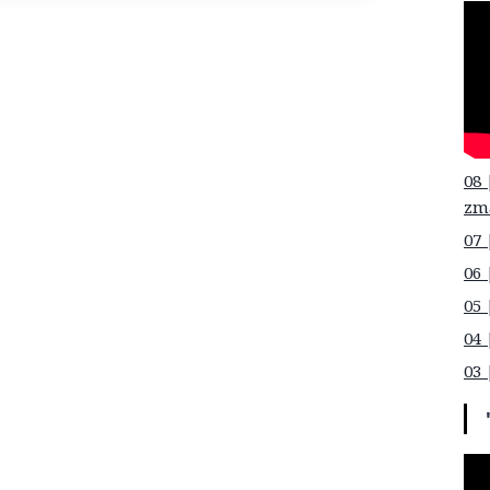
08 
zm
07 
06 
05 
04 
03 