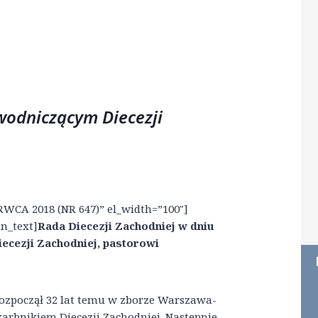
wodniczącym Diecezji
RWCA 2018 (NR 647)” el_width=”100″]
n_text]
Rada Diecezji Zachodniej w dniu
ecezji Zachodniej, pastorowi
rozpoczął 32 lat temu w zborze Warszawa-
arbnikiem Diecezji Zachodniej. Następnie,