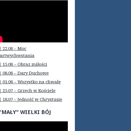
| 22.08 – Moc
artwychwstania
| 15.08 – Obraz miłości
| 08.08 – Dary Duchowe
| 01.08 – Wszystko na chwałę
| 25.07 – Grzech w Kościele
| 18.07 – Jedność w Chrystusie
"MAŁY" WIELKI BÓJ