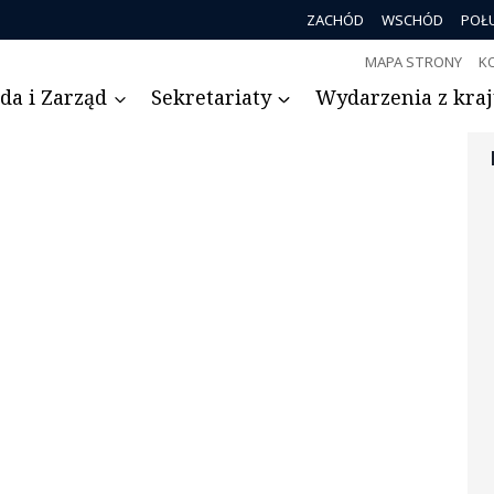
ZACHÓD
WSCHÓD
POŁ
MAPA STRONY
K
da i Zarząd
Sekretariaty
Wydarzenia z kraju