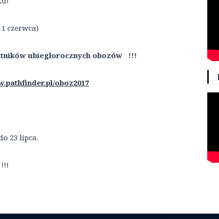
ku!
 1 czerwca)
estników ubiegłorocznych obozów !!!
.pathfinder.pl/oboz2017
do 23 lipca.
!!!