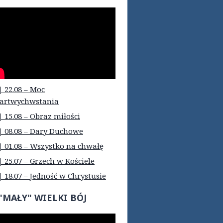
| 22.08 – Moc
artwychwstania
| 15.08 – Obraz miłości
| 08.08 – Dary Duchowe
| 01.08 – Wszystko na chwałę
| 25.07 – Grzech w Kościele
| 18.07 – Jedność w Chrystusie
"MAŁY" WIELKI BÓJ