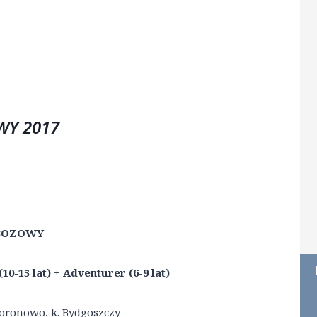
WY 2017
BOZOWY
5 lat) + Adventurer (6-9 lat)
onowo, k. Bydgoszczy