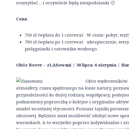
rozmyślać… i oczywiście będą niespodzianki 🙂
Cena
:
750 zł (wpłata do 1 czerwca) W cenie: pobyt, wy
790 zł (wpłata po 1 czerwca) ubezpieczenie, wsz
pielęgniarki i ratownika wodnego.
Obóz
Rover – zLASowani | 30 lipca
–
6 sierpnia | H
Obóz wędrowników t
atmosfery, czasu spędzonego na łonie natury, poznaw
przynależności do dużej rodziny, współpracy, pode
podniesiemy poprzeczkę o kolejne i oryginalne akty
miałeś wcześniej styczności. Poznasz tajniki poruszan
obozowej. Będziesz miał możliwość zdobyć nowe spra
warunkach. A to wszystko poprzez indywidualne i ze