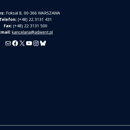
es:
Foksal 8, 00-366 WARSZAWA
Telefon:
(+48) 22 3131 431
Fax:
(+48) 22 3131 500
Email:
kancelaria@adwent.pl
Mail
Facebook
X
YouTube
Instagram
Bluesky