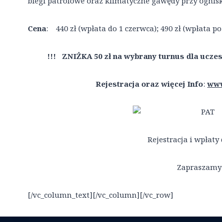
biegi patrolowe oraz klimatyczne gawędy przy ognis
Cena
: 440 zł (wpłata do 1 czerwca); 490 zł (wpłata po
!!! ZNIŻKA 50 zł na wybrany turnus dla ucz
Rejestracja oraz więcej Info
:
www
Rejestracja i wpłaty 
Zapraszamy 
[/vc_column_text][/vc_column][/vc_row]