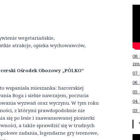
żywienie wegetariańskie,
ystkie atrakcje, opieka wychowawców,
08 
zm
arcerski Ośrodek Obozowy „PÓLKO”
07 
06 
o wspaniała mieszanka: harcerskiej
05 
ania Boga i siebie nawzajem, poczucia
04 
jmowania wyzwań oraz wyczynu. W tym roku
wności, z którymi prawdopodobnie nie
03 
ia się po lesie i zaawansowanej pionierki
wności, a także sprawdzić się w trudnych
społowe zadania, legendarne gry terenowe,