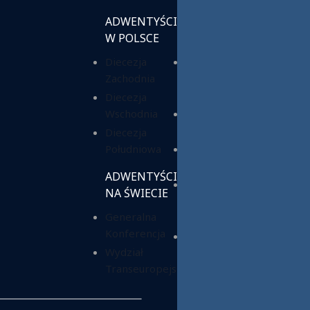
ADWENTYŚCI
INSTYTUCJE
W POLSCE
KOŚCIELNE
Diecezja
Chrześcijańska
Zachodnia
Służba
Charytatywna
Diecezja
Wschodnia
Fundacja ADRA
Polska
Diecezja
Południowa
Hope Media
Polska
ADWENTYŚCI
Wyższa Szkoła
NA ŚWIECIE
Teologiczno-
Generalna
Humanistyczna
Konferencja
Dom Opieki
Wydział
„Samarytanin”
Transeuropejski