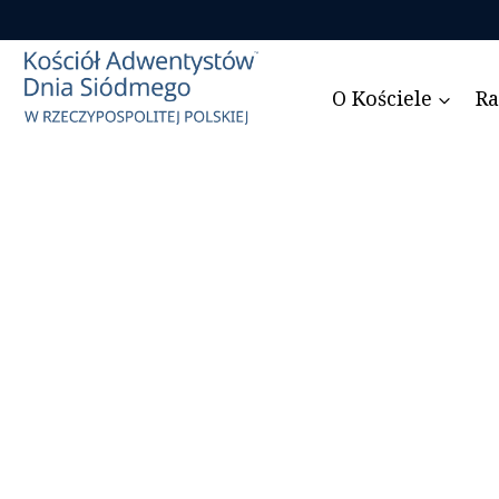
Przejdź
do
treści
O Kościele
Ra