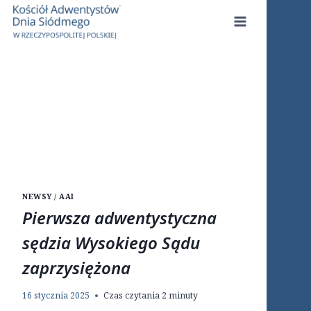
Przejdź
do
treści
NEWSY / AAI
Pierwsza adwentystyczna
sędzia Wysokiego Sądu
zaprzysiężona
16 stycznia 2025
Czas czytania
2
minuty