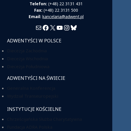
Telefon:
(+48) 22 3131 431
Fax:
(+48) 22 3131 500
Email:
kancelaria@adwent.pl
Mail
Facebook
X
YouTube
Instagram
Bluesky
ADWENTYŚCI W POLSCE
Diecezja Zachodnia
Diecezja Wschodnia
Diecezja Południowa
ADWENTYŚCI NA ŚWIECIE
Generalna Konferencja
Wydział Transeuropejski
INSTYTUCJE KOŚCIELNE
Chrześcijańska Służba Charytatywna
Fundacja ADRA Polska