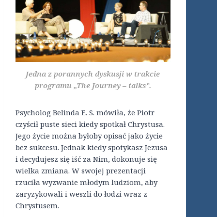
Jedna z porannych dyskusji w trakcie
programu „The Journey – talks”.
Psycholog Belinda E. S. mówiła, że Piotr
czyścił puste sieci kiedy spotkał Chrystusa.
Jego życie można byłoby opisać jako życie
bez sukcesu. Jednak kiedy spotykasz Jezusa
i decydujesz się iść za Nim, dokonuje się
wielka zmiana. W swojej prezentacji
rzuciła wyzwanie młodym ludziom, aby
zaryzykowali i weszli do łodzi wraz z
Chrystusem.