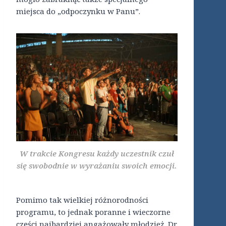
miejsca do „odpoczynku w Panu”.
W trakcie Kongresu każdy uczestnik czuł
się swobodnie w wyrażaniu swoich emocji.
Pomimo tak wielkiej różnorodności
programu, to jednak poranne i wieczorne
części najbardziej angażowały młodzież. Dr