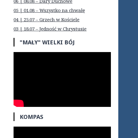
06 | 08.08 – Dary Duchowe
05 | 01.08 – Wszystko na chwałę
04 | 25.07 – Grzech w Kościele
03 | 18.07 – Jedność w Chrystusie
"MAŁY" WIELKI BÓJ
KOMPAS