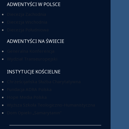
ADWENTYŚCI W POLSCE
Diecezja Zachodnia
Diecezja Wschodnia
Diecezja Południowa
ADWENTYŚCI NA ŚWIECIE
Generalna Konferencja
Wydział Transeuropejski
INSTYTUCJE KOŚCIELNE
Chrześcijańska Służba Charytatywna
Fundacja ADRA Polska
Hope Media Polska
Wyższa Szkoła Teologiczno-Humanistyczna
Dom Opieki „Samarytanin”