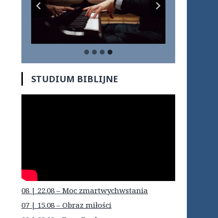
STUDIUM BIBLIJNE
08 | 22.08 – Moc zmartwychwstania
07 | 15.08 – Obraz miłości