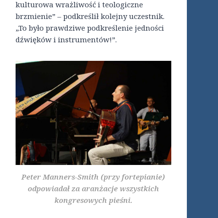
kulturowa wrażliwość i teologiczne
brzmienie” – podkreślił kolejny uczestnik.
„To było prawdziwe podkreślenie jedności
dźwięków i instrumentów!”.
Peter Manners-Smith (przy fortepianie)
odpowiadał za aranżacje wszystkich
kongresowych pieśni.