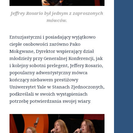
Jeffrey Rosario był jednym z zaproszonych
mówców.
Entuzjastyczni i posiadający wyjątkowo
ciepłe osobowości zarówno Pako
Mokgwane, Dyrektor wspierający dział
młodzieży przy Generalnej Konferencji, jak
i kolejny sobotni prelegent, Jeffery Rosario,
popoularny adwentystyczny mówca
kończący niebawem prestiżowy
Uniwersytet Yale w Stanach Zjednoczonych,
podkreślali w swoich wystąpieniach
potrzebę potwierdzania swojej wiary.