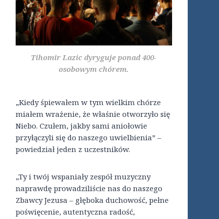
Tihomir Lazic dyryguje ponad 400-
osobowym chórem.
„Kiedy śpiewałem w tym wielkim chórze
miałem wrażenie, że właśnie otworzyło się
Niebo. Czułem, jakby sami aniołowie
przyłączyli się do naszego uwielbienia” –
powiedział jeden z uczestników.
„Ty i twój wspaniały zespół muzyczny
naprawdę prowadziliście nas do naszego
Zbawcy Jezusa – głęboka duchowość, pełne
poświęcenie, autentyczna radość,