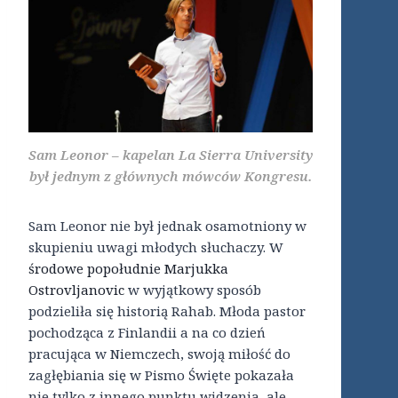
Sam Leonor – kapelan La Sierra University
był jednym z głównych mówców Kongresu.
Sam Leonor nie był jednak osamotniony w
skupieniu uwagi młodych słuchaczy. W
środowe popołudnie Marjukka
Ostrovljanovic
w wyjątkowy sposób
podzieliła się historią Rahab. Młoda pastor
pochodząca z Finlandii a na co dzień
pracująca w Niemczech, swoją miłość do
zagłębiania się w Pismo Święte pokazała
nie tylko z innego punktu widzenia, ale