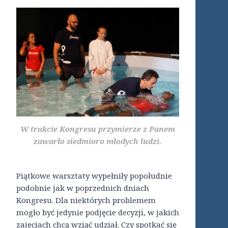
W trakcie Kongresu przymierze z Panem
zawarło siedmioro młodych ludzi.
Piątkowe warsztaty wypełniły popołudnie
podobnie jak w poprzednich dniach
Kongresu. Dla niektórych problemem
mogło być jedynie podjęcie decyzji, w jakich
zajęciach chcą wziąć udział. Czy spotkać się