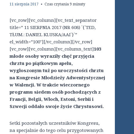
11 sierpnia 2017
Czas czytania
9
minuty
[vc_row][vc_column][vc_text_separator
title=” 11 SIERPNIA 2017 (NR 608) `{`TED,
TŁUM.: DANIEL KLUSKA/AAI`}`”
el_width=”100″][/vc_column][/vc_row]
[vc_row][vc_column][vc_column_text]
103
młode osoby wyraziły chęć przyjęcia
chrztu po piątkowym apelu,
wygłoszonym tuż po uroczystości chrztu
na Kongresie Młodzieży Adwentystycznej
w Walencji. W trakcie wieczornego
programu siedem osób pochodzących z
Francji, Belgii, Włoch, Estoni, Serbii i
Szwecji oddało swoje życie Chrystusowi.
Setki pozostałych uczestników Kongresu,
na specjalnie do tego celu przygotowanych