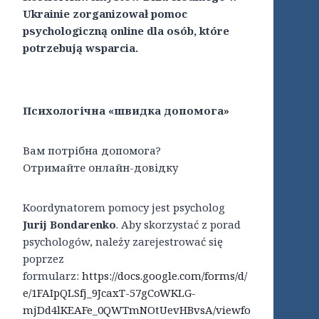
Ukrainie zorganizował pomoc
psychologiczną online dla osób, które
potrzebują wsparcia.
Психологічна «швидка допомога»
Вам потрібна допомога?
Отримайте онлайн-довідку
Koordynatorem pomocy jest psycholog
Jurij Bondarenko
. Aby skorzystać z porad
psychologów, należy zarejestrować się
poprzez
formularz:
https://docs.google.com/forms/d/
e/1FAIpQLSfj_9JcaxT-57gCoWKLG-
mjDd4lKEAFe_0QWTmNOtUevHBvsA/viewfo