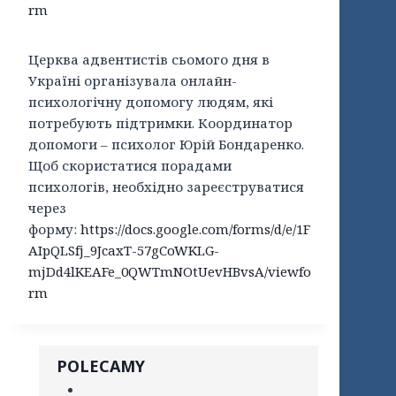
rm
Церква адвентистів сьомого дня в
Україні організувала онлайн-
психологічну допомогу людям, які
потребують підтримки. Координатор
допомоги – психолог Юрій Бондаренко.
Щоб скористатися порадами
психологів, необхідно зареєструватися
через
форму:
https://docs.google.com/forms/d/e/1F
AIpQLSfj_9JcaxT-57gCoWKLG-
mjDd4lKEAFe_0QWTmNOtUevHBvsA/viewfo
rm
POLECAMY