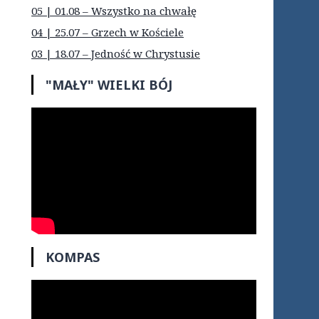
05 | 01.08 – Wszystko na chwałę
04 | 25.07 – Grzech w Kościele
03 | 18.07 – Jedność w Chrystusie
"MAŁY" WIELKI BÓJ
KOMPAS