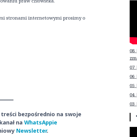
towaniu praw człowieka.
mi stronami internetowymi prosimy o
08 
zm
07 
06 
05 
04 
03 
 treści
bezpośrednio
na swoje
 kanał na
WhatsAppie
dniowy
Newsletter
.