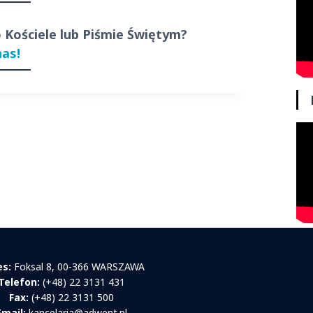
o Kościele lub Piśmie Świętym?
nas!
es:
Foksal 8, 00-366 WARSZAWA
Telefon:
(+48) 22 3131 431
Fax:
(+48) 22 3131 500
Email:
kancelaria@adwent.pl