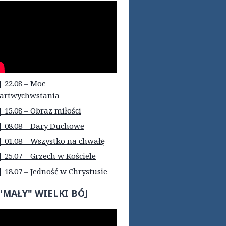
| 22.08 – Moc
artwychwstania
| 15.08 – Obraz miłości
| 08.08 – Dary Duchowe
| 01.08 – Wszystko na chwałę
| 25.07 – Grzech w Kościele
| 18.07 – Jedność w Chrystusie
"MAŁY" WIELKI BÓJ