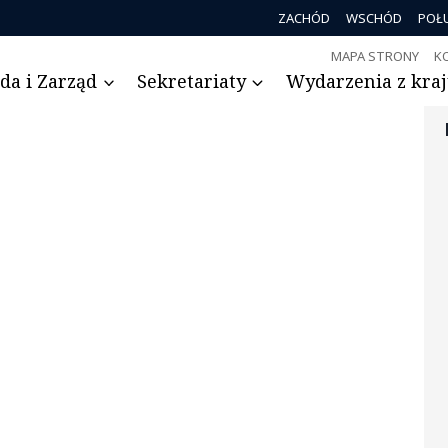
ZACHÓD
WSCHÓD
POŁ
MAPA STRONY
K
da i Zarząd
Sekretariaty
Wydarzenia z kraju