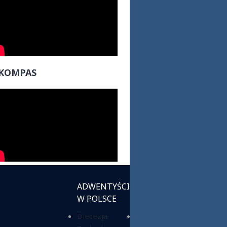
KOMPAS
ADWENTYŚCI
INSTYTUCJE
W POLSCE
KOŚCIELNE
Diecezja
Chrześcijańska