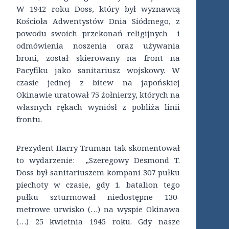
W 1942 roku Doss, który był wyznawcą
Kościoła Adwentystów Dnia Siódmego, z
powodu swoich przekonań religijnych i
odmówienia noszenia oraz używania
broni, został skierowany na front na
Pacyfiku jako sanitariusz wojskowy. W
czasie jednej z bitew na japońskiej
Okinawie uratował 75 żołnierzy, których na
własnych rękach wyniósł z pobliża linii
frontu.
Prezydent Harry Truman tak skomentował
to wydarzenie: „Szeregowy Desmond T.
Doss był sanitariuszem kompani 307 pułku
piechoty w czasie, gdy 1. batalion tego
pułku szturmował niedostępne 130-
metrowe urwisko (…) na wyspie Okinawa
(…) 25 kwietnia 1945 roku. Gdy nasze