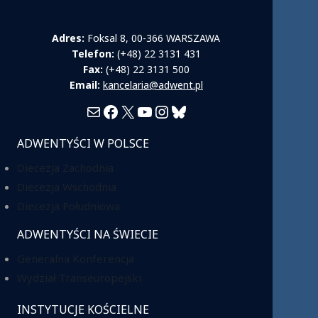
Adres:
Foksal 8, 00-366 WARSZAWA
Telefon:
(+48) 22 3131 431
Fax:
(+48) 22 3131 500
Email:
kancelaria@adwent.pl
Mail
Facebook
X
YouTube
Instagram
Bluesky
ADWENTYŚCI W POLSCE
Diecezja Zachodnia
Diecezja Wschodnia
Diecezja Południowa
ADWENTYŚCI NA ŚWIECIE
Generalna Konferencja
Wydział Transeuropejski
INSTYTUCJE KOŚCIELNE