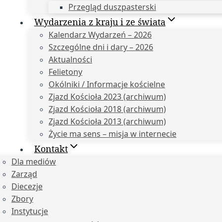
Przegląd duszpasterski
Wydarzenia z kraju i ze świata
Kalendarz Wydarzeń – 2026
Szczególne dni i dary – 2026
Aktualności
Felietony
Okólniki / Informacje kościelne
Zjazd Kościoła 2023 (archiwum)
Zjazd Kościoła 2018 (archiwum)
Zjazd Kościoła 2013 (archiwum)
Życie ma sens – misja w internecie
Kontakt
Dla mediów
Zarząd
Diecezje
Zbory
Instytucje