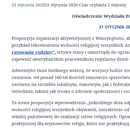
21 stycznia 2026
21 stycznia 2026
Czas czytania
2
minuty
Oświadczenie Wydziału P
21 STYCZNIA 2
Propozycja organizacji aktywistycznej z Waszyngtonu, 
przykład lekceważenia wolności religijnej wszystkich 
ratowanie rodziny”
,
wzywa stany i samorządy do ogran
zapewnić amerykańskim pracownikom regularny dzień
Adwentyści Dnia Siódmego wierzą, że wszyscy ludzie zos
sumienia. Od ponad 160 lat Kościół stanowczo sprzeciwi
zarówno na szczeblu lokalnym, stanowym, jak i federal
świeckimi, takimi jak troska o zdrowie społeczności i ro
Ta nowa propozycja wprowadzenia „jednolitego dnia odpo
wolności religijnej wszystkich obywateli, niezależnie o
władzy państwowej do realizacji celów religijnych. Ogr
praktycznej dla wyznawców religii, które nie praktykuj