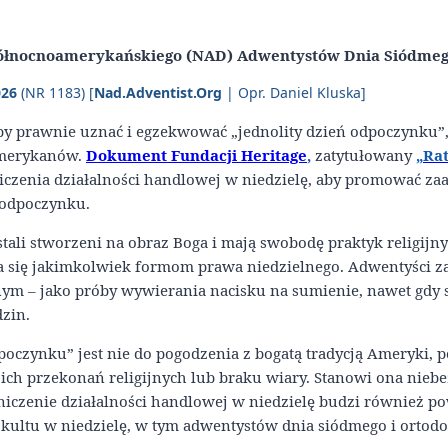
ółnocnoamerykańskiego (NAD) Adwentystów Dnia Siódme
026
(NR 1183) [
Nad.Adventist.Org
| Opr. Daniel Kluska]
aby prawnie uznać i egzekwować „jednolity dzień odpoczynku”
Amerykanów.
Dokument Fundacji Heritage
,
zatytułowany
„Ra
iczenia działalności handlowej w niedzielę, aby promować z
 odpoczynku.
tali stworzeni na obraz Boga i mają swobodę praktyk religijn
a się jakimkolwiek formom prawa niedzielnego. Adwentyści za
nym – jako próby wywierania nacisku na sumienie, nawet gdy 
dzin.
czynku” jest nie do pogodzenia z bogatą tradycją Ameryki, p
d ich przekonań religijnych lub braku wiary. Stanowi ona nie
aniczenie działalności handlowej w niedzielę budzi również 
ą kultu w niedzielę, w tym adwentystów dnia siódmego i ortod