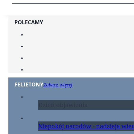
POLECAMY
FELIETONY
Zobacz więcej
Dzień objawienia
Niepokój narodów - nadzieja wie