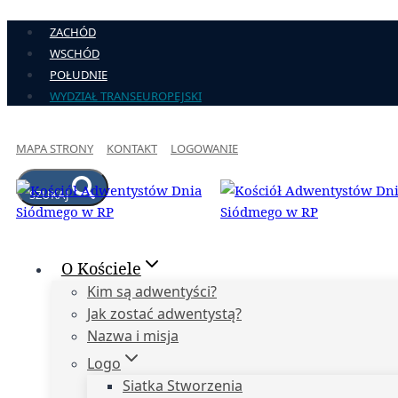
Przejdź
ZACHÓD
do
WSCHÓD
treści
POŁUDNIE
WYDZIAŁ TRANSEUROPEJSKI
MAPA STRONY
KONTAKT
LOGOWANIE
SZUKAJ
O Kościele
Kim są adwentyści?
Jak zostać adwentystą?
Nazwa i misja
Logo
Siatka Stworzenia