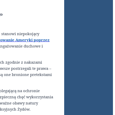
go
, stanowi niepokojący
towanie Ameryki poprzez
aangażowanie duchowe i
ych zgodnie z nakazami
wsze postrzegali te prawa –
są one bronione pretekstami
olegającą na ochronie
bezpieczną chęć wykorzystania
poważne obawy natury
oksyjnych Żydów.