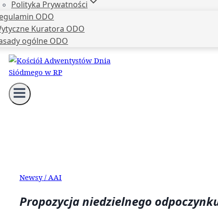
Polityka Prywatności
egulamin ODO
ytyczne Kuratora ODO
asady ogólne ODO
Newsy / AAI
Propozycja niedzielnego odpoczynk