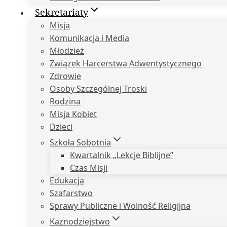
Sekretariaty
Misja
Komunikacja i Media
Młodzież
Związek Harcerstwa Adwentystycznego
Zdrowie
Osoby Szczególnej Troski
Rodzina
Misja Kobiet
Dzieci
Szkoła Sobotnia
Kwartalnik „Lekcje Biblijne”
Czas Misji
Edukacja
Szafarstwo
Sprawy Publiczne i Wolność Religijna
Kaznodziejstwo