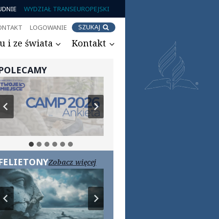
UDNIE
WYDZIAŁ TRANSEUROPEJSKI
SZUKAJ
ONTAKT
LOGOWANIE
 i ze świata
Kontakt
POLECAMY
FELIETONY
Zobacz więcej