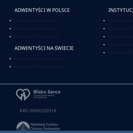
ADWENTYŚCI W POLSCE
INSTYTUC
Diecezja Zachodnia
Chrześcijań
Diecezja Wschodnia
Fundacja A
Diecezja Południowa
Hope Media
Wyższa Szk
ADWENTYŚCI NA ŚWIECIE
Dom Opieki
Generalna Konferencja
Wydział Transeuropejski
KRS: 0000220518