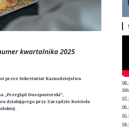
 numer kwartalnika 2025
st przez Sekretariat Kaznodziejstwa
08 
zm
a „Przegląd Duszpasterski”,
07 
a działającego przy Zarządzie Kościoła
06 
olskiej
.
05 
04 