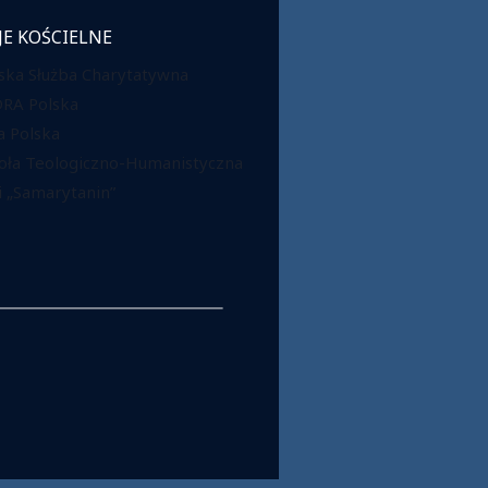
JE KOŚCIELNE
ska Służba Charytatywna
DRA Polska
 Polska
oła Teologiczno-Humanistyczna
 „Samarytanin”