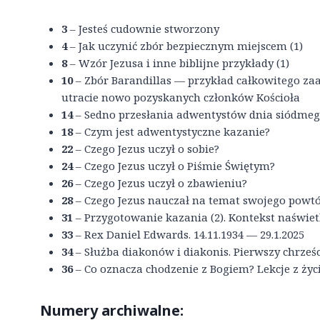
3
– Jesteś cudownie stworzony
4
– Jak uczynić zbór bezpiecznym miejscem (1)
8
– Wzór Jezusa i inne biblijne przykłady (1)
10
– Zbór Barandillas — przykład całkowitego 
utracie nowo pozyskanych członków Kościoła
14
– Sedno przesłania adwentystów dnia siódme
18
– Czym jest adwentystyczne kazanie?
22
– Czego Jezus uczył o sobie?
24
– Czego Jezus uczył o Piśmie Świętym?
26
– Czego Jezus uczył o zbawieniu?
28
– Czego Jezus nauczał na temat swojego powtó
31
– Przygotowanie kazania (2). Kontekst naświetl
33
– Rex Daniel Edwards. 14.11.1934 — 29.1.2025
34
– Służba diakonów i diakonis. Pierwszy chrześ
36
– Co oznacza chodzenie z Bogiem? Lekcje z życ
Numery archiwalne: