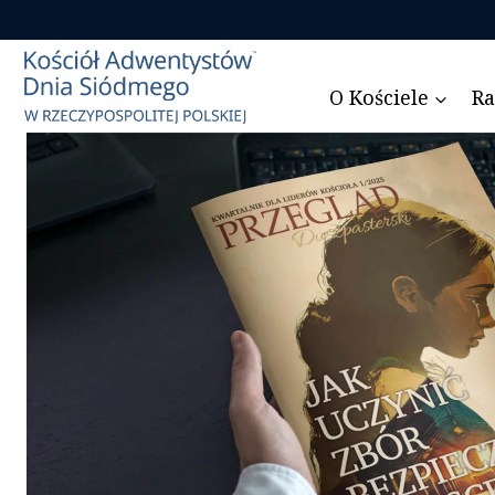
Przejdź
do
treści
O Kościele
Ra