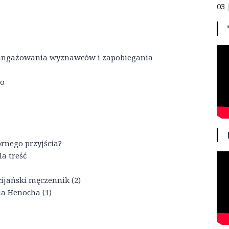
03 
zaangażowania wyznawców i zapobiegania
go
rnego przyjścia?
a treść
cijański męczennik (2)
ia Henocha (1)