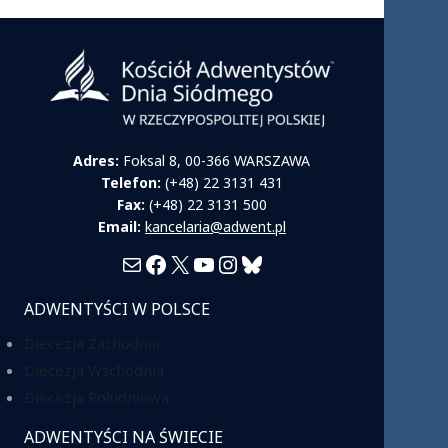
Adres:
Foksal 8, 00-366 WARSZAWA
Telefon:
(+48) 22 3131 431
Fax:
(+48) 22 3131 500
Email:
kancelaria@adwent.pl
Mail
Facebook
X
YouTube
Instagram
Bluesky
ADWENTYŚCI W POLSCE
Diecezja Zachodnia
Diecezja Wschodnia
Diecezja Południowa
ADWENTYŚCI NA ŚWIECIE