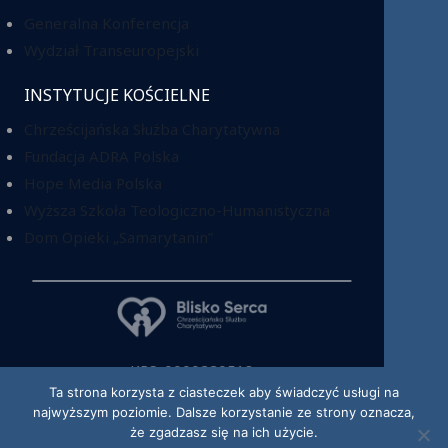
Generalna Konferencja
Wydział Transeuropejski
INSTYTUCJE KOŚCIELNE
Chrześcijańska Służba Charytatywna
Fundacja ADRA Polska
Hope Media Polska
Wyższa Szkoła Teologiczno-Humanistyczna
Dom Opieki „Samarytanin”
KRS: 0000220518
Ta strona korzysta z ciasteczek aby świadczyć usługi na
najwyższym poziomie. Dalsze korzystanie ze strony oznacza,
że zgadzasz się na ich użycie.