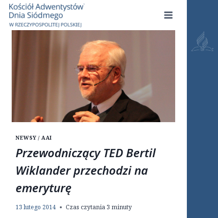
Przejdź
do
treści
NEWSY / AAI
Przewodniczący TED Bertil
Wiklander przechodzi na
emeryturę
13 lutego 2014
Czas czytania
3
minuty