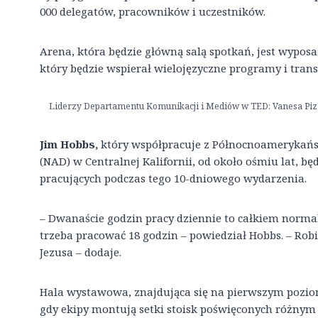
000 delegatów, pracowników i uczestników.
Arena, która będzie główną salą spotkań, jest wypo
który będzie wspierał wielojęzyczne programy i tran
Liderzy Departamentu Komunikacji i Mediów w TED: Vanesa Pizzuto
Jim Hobbs,
który współpracuje z Północnoamerykań
(NAD) w Centralnej Kalifornii, od około ośmiu lat, b
pracujących podczas tego 10-dniowego wydarzenia.
– Dwanaście godzin pracy dziennie to całkiem normal
trzeba pracować 18 godzin – powiedział Hobbs. – Ro
Jezusa – dodaje.
Hala wystawowa, znajdująca się na pierwszym poziom
gdy ekipy montują setki stoisk poświęconych różnym