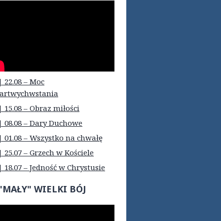
| 22.08 – Moc
artwychwstania
| 15.08 – Obraz miłości
| 08.08 – Dary Duchowe
| 01.08 – Wszystko na chwałę
| 25.07 – Grzech w Kościele
| 18.07 – Jedność w Chrystusie
"MAŁY" WIELKI BÓJ