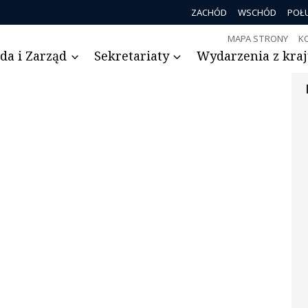
ZACHÓD
WSCHÓD
POŁ
MAPA STRONY
K
da i Zarząd
Sekretariaty
Wydarzenia z kraju