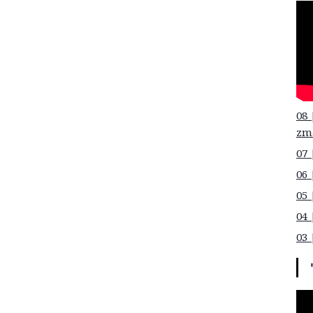
08 
zm
07 
06 
05 
04 
03 