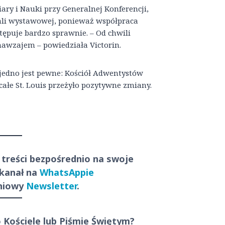
ary i Nauki przy Generalnej Konferencji,
hali wystawowej, ponieważ współpraca
puje bardzo sprawnie. – Od chwili
nawzajem – powiedziała Victorin.
, jedno jest pewne: Kościół Adwentystów
ałe St. Louis przeżyło pozytywne zmiany.
 treści
bezpośrednio
na swoje
 kanał na
WhatsAppie
dniowy
Newsletter
.
o Kościele lub Piśmie Świętym?