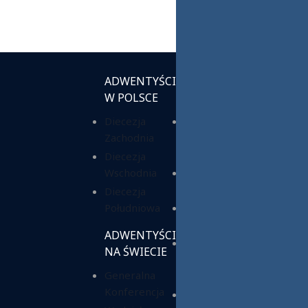
ADWENTYŚCI
INSTYTUCJE
W POLSCE
KOŚCIELNE
Diecezja
Chrześcijańska
Zachodnia
Służba
Charytatywna
Diecezja
Wschodnia
Fundacja ADRA
Polska
Diecezja
Południowa
Hope Media
Polska
ADWENTYŚCI
Wyższa Szkoła
NA ŚWIECIE
Teologiczno-
Generalna
Humanistyczna
Konferencja
Dom Opieki