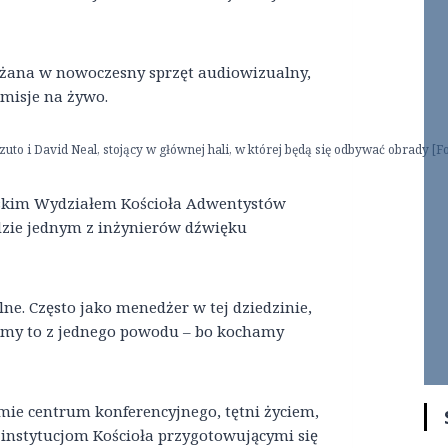
sażana w nowoczesny sprzęt audiowizualny,
smisje na żywo.
 i David Neal, stojący w głównej hali, w której będą się odbywać obrady [F
skim Wydziałem Kościoła Adwentystów
ędzie jednym z inżynierów dźwięku
ne. Często jako menedżer w tej dziedzinie,
bimy to z jednego powodu – bo kochamy
ie centrum konferencyjnego, tętni życiem,
 instytucjom Kościoła przygotowującymi się