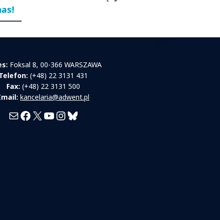
nas!
es:
Foksal 8, 00-366 WARSZAWA
Telefon:
(+48) 22 3131 431
Fax:
(+48) 22 3131 500
Email:
kancelaria@adwent.pl
Mail
Facebook
X
YouTube
Instagram
Bluesky