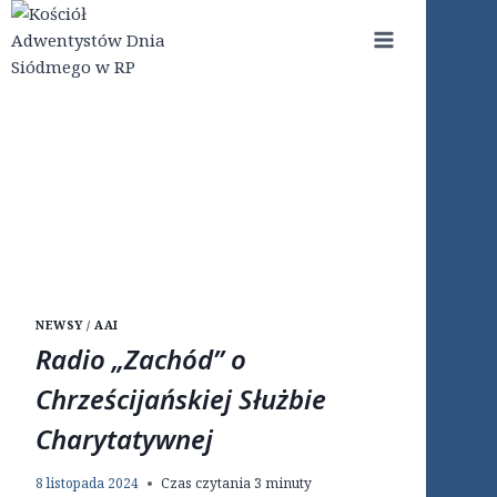
Przejdź
do
treści
NEWSY / AAI
Radio „Zachód” o
Chrześcijańskiej Służbie
Charytatywnej
8 listopada 2024
Czas czytania
3
minuty