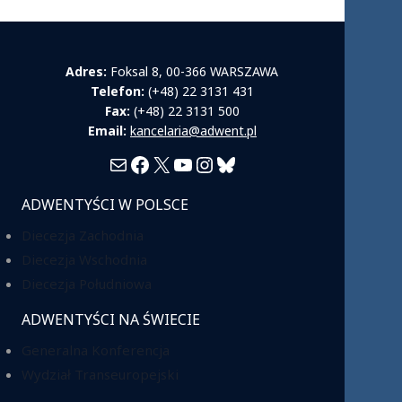
Adres:
Foksal 8, 00-366 WARSZAWA
Telefon:
(+48) 22 3131 431
Fax:
(+48) 22 3131 500
Email:
kancelaria@adwent.pl
Mail
Facebook
X
YouTube
Instagram
Bluesky
ADWENTYŚCI W POLSCE
Diecezja Zachodnia
Diecezja Wschodnia
Diecezja Południowa
ADWENTYŚCI NA ŚWIECIE
Generalna Konferencja
Wydział Transeuropejski